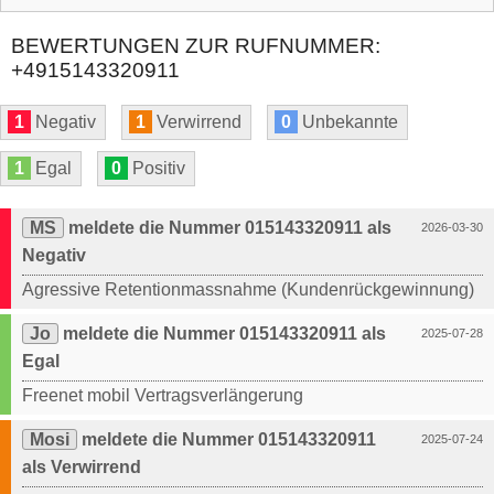
BEWERTUNGEN ZUR RUFNUMMER:
+4915143320911
1
Negativ
1
Verwirrend
0
Unbekannte
1
Egal
0
Positiv
MS
meldete die Nummer 015143320911 als
2026-03-30
Negativ
Agressive Retentionmassnahme (Kundenrückgewinnung)
Jo
meldete die Nummer 015143320911 als
2025-07-28
Egal
Freenet mobil Vertragsverlängerung
Mosi
meldete die Nummer 015143320911
2025-07-24
als Verwirrend