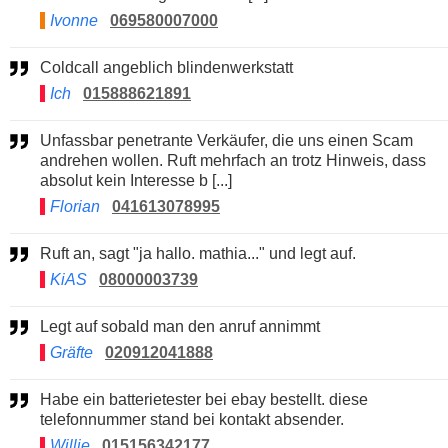
Ivonne
069580007000
Coldcall angeblich blindenwerkstatt
Ich
015888621891
Unfassbar penetrante Verkäufer, die uns einen Scam
andrehen wollen. Ruft mehrfach an trotz Hinweis, dass
absolut kein Interesse b [...]
Florian
041613078995
Ruft an, sagt "ja hallo. mathia..." und legt auf.
KiAS
08000003739
Legt auf sobald man den anruf annimmt
Gräfte
020912041888
Habe ein batterietester bei ebay bestellt. diese
telefonnummer stand bei kontakt absender.
Willie
015156342177