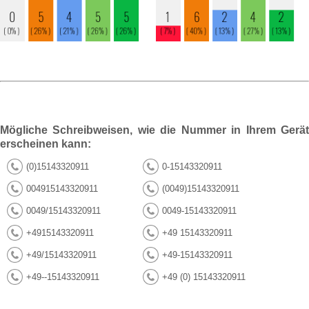
Mögliche Schreibweisen, wie die Nummer in Ihrem Gerät
erscheinen kann:
(0)15143320911
0-15143320911
004915143320911
(0049)15143320911
0049/15143320911
0049-15143320911
+4915143320911
+49 15143320911
+49/15143320911
+49-15143320911
+49--15143320911
+49 (0) 15143320911