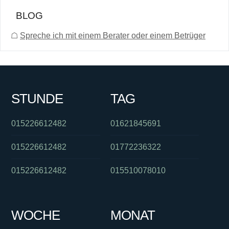
BLOG
☖
Spreche ich mit einem Berater oder einem Betrüger
STUNDE
TAG
015226612482
01621845691
015226612482
01772236322
015226612482
015510078010
WOCHE
MONAT