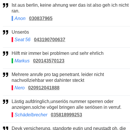
Ist aus berlin, keine ahnung wer das ist also geh ich nicht
ran.
Anon
030837965
Unserös
Seat 56
043190700637
Hilft mir immer bei problmen und sehr ehrlich
Markus
020143570123
Mehrere anrufe pro tag penetrant. leider nicht
nachvollziehbar wer dahinter steckt
Nero
020912041888
Lästig aufdringlich,unseriös nummer sperren oder
anzeigen.solche vögel bringen alle seriösen in verruf.
Schädelbrecher
035818999253
Devk versicherung, standorte eutin und neustadt oh. die