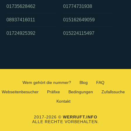
01735628462
01774731938
08937416011
015162649059
01724925392
015224115497
Wem gehört die nummer?
Blog
FAQ
Webseitenbesucher
Präfixe
Bedingungen
Zufallssuche
Kontakt
2017-2026 ©
WERRUFT.INFO
ALLE RECHTE VORBEHALTEN.