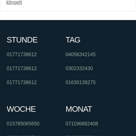
klingelt
STUNDE
TAG
01771738612
04056342145
01771738612
0302332430
01771738612
01630139275
WOCHE
MONAT
015785065650
071196882408