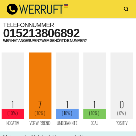
TELEFONNUMMER
015213806892
WER HAT ANGERUFEN? WEM GEHÖRT DIE NUMMER?