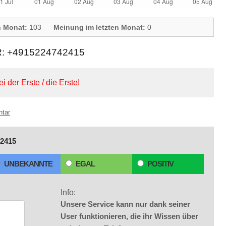
n Monat:
103
Meinung im letzten Monat:
0
+4915224742415
ei der Erste / die Erste!
ntar
2415
UNBEKANNTE
EGAL
POSITIV
Info:
Unsere Service kann nur dank seiner
User funktionieren, die ihr Wissen über