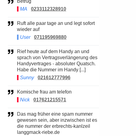
Betrug
MA
0233112328910
Ruft alle paar tage an und legt sofort
wieder auf
User
071195969880
Rief heute auf dem Handy an und
sprach von Vertragsverlängerung des
Handyvertrages - absoluter Quatsch.
Habe die Nummer im Handy [...]
Sunny
021612777996
Komische frau am telefon
Nick
017621215571
Das mag früher eine spam nummer
gewesen sein, aber inzwischen ist es
die nummer der erbrechts-kanlzeil
langgmack-riebe.de