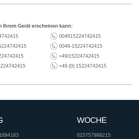
n Ihrem Gerät erscheinen kann:
4742415
004915224742415
5224742415
0049-15224742415
224742415
+49/15224742415
5224742415
+49 (0) 15224742415
G
WOCHE
1894183
015757988215