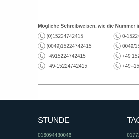
Mögliche Schreibweisen, wie die Nummer i
(0)15224742415
0-1522
(0049)15224742415
0049/1
+4915224742415
+49 15
+49-15224742415
+49--1
STUNDE
TA
016094430046
0177