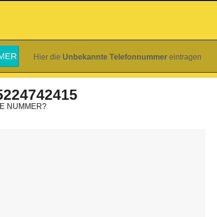
Hier die
Unbekannte Telefonnummer
eintragen
5224742415
IE NUMMER?