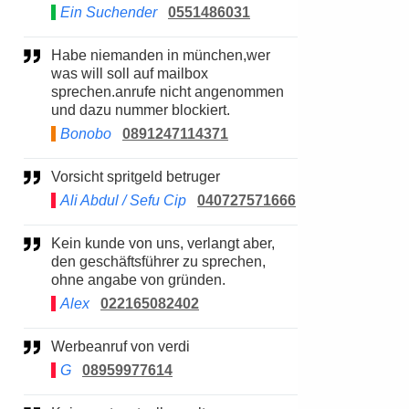
Ein Suchender
0551486031
Habe niemanden in münchen,wer
was will soll auf mailbox
sprechen.anrufe nicht angenommen
und dazu nummer blockiert.
Bonobo
0891247114371
Vorsicht spritgeld betruger
Ali Abdul / Sefu Cip
040727571666
Kein kunde von uns, verlangt aber,
den geschäftsführer zu sprechen,
ohne angabe von gründen.
Alex
022165082402
Werbeanruf von verdi
G
08959977614