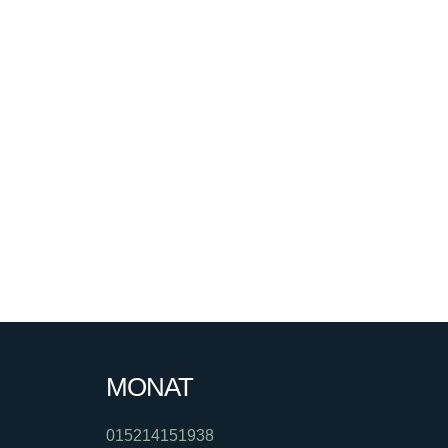
MONAT
015214151938