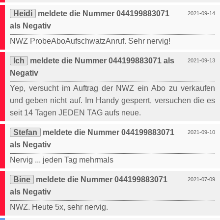
Heidi
meldete die Nummer 044199883071
2021-09-14
als Negativ
NWZ ProbeAboAufschwatzAnruf. Sehr nervig!
Ich
meldete die Nummer 044199883071 als
2021-09-13
Negativ
Yep, versucht im Auftrag der NWZ ein Abo zu verkaufen
und geben nicht auf. Im Handy gesperrt, versuchen die es
seit 14 Tagen JEDEN TAG aufs neue.
Stefan
meldete die Nummer 044199883071
2021-09-10
als Negativ
Nervig ... jeden Tag mehrmals
Bine
meldete die Nummer 044199883071
2021-07-09
als Negativ
NWZ. Heute 5x, sehr nervig.