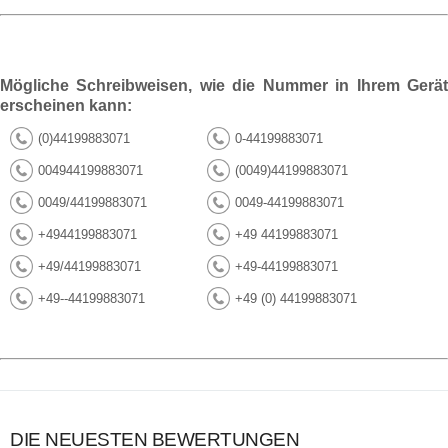
Mögliche Schreibweisen, wie die Nummer in Ihrem Gerät
erscheinen kann:
(0)44199883071
0-44199883071
004944199883071
(0049)44199883071
0049/44199883071
0049-44199883071
+4944199883071
+49 44199883071
+49/44199883071
+49-44199883071
+49--44199883071
+49 (0) 44199883071
DIE NEUESTEN BEWERTUNGEN