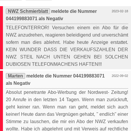
NWZ Schmierblatt
meldete die Nummer
2023-02-18
044199883071 als Negativ
TELEFONTERROR! Versuchen einem ein Abo für die
NWZ anzudrehen, reagieren beleidigend und unverschämt
sofern man dies ablehnt. Habe heute Anzeige erstattet.
KEIN WUNDER DASS DIE VERKAUFSZAHLEN DER
NWZ STEIL NACH UNTEN GEHEN BEI SOLCHEN
DUBIOSEN TELEFONMACHENS HAFTEN!!!
Marten
meldete die Nummer 044199883071
2022-09-02
als Negativ
Absolut penetrante Abo-Werbung der Nordwest- Zeitung!
20 Anrufe in den letzten 14 Tagen. Wenn man zurückruft,
geht keiner ran. Wenn man ran geht, meldet sich auch
keiner! Heute dann das Vergnügen gehabt, " endlich" einer
Stimme zu lauschen, die mir ein Abo der NWZ verkaufen
wollte. Habe ich abgelehnt und mit Verweis auf rechtliche