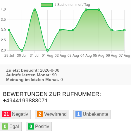
Zuletzt besucht:
2026-8-08
Aufrufe letzten Monat:
90
Meinung im letzten Monat:
0
BEWERTUNGEN ZUR RUFNUMMER:
+4944199883071
21
Negativ
2
Verwirrend
1
Unbekannte
0
Egal
0
Positiv