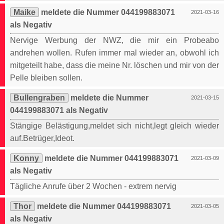
Maike
meldete die Nummer 044199883071
2021-03-16
als Negativ
Nervige Werbung der NWZ, die mir ein Probeabo
andrehen wollen. Rufen immer mal wieder an, obwohl ich
mitgeteilt habe, dass die meine Nr. löschen und mir von der
Pelle bleiben sollen.
Bullengraben
meldete die Nummer
2021-03-15
044199883071 als Negativ
Stängige Belästigung,meldet sich nicht,legt gleich wieder
auf.Betrüger,Ideot.
Konny
meldete die Nummer 044199883071
2021-03-09
als Negativ
Tägliche Anrufe über 2 Wochen - extrem nervig
Thor
meldete die Nummer 044199883071
2021-03-05
als Negativ