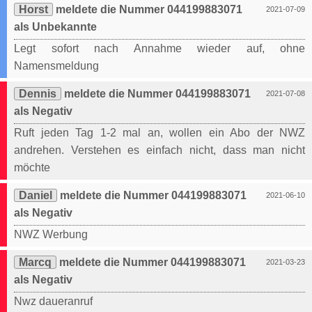
Horst
meldete die Nummer 044199883071
2021-07-09
als Unbekannte
Legt sofort nach Annahme wieder auf, ohne
Namensmeldung
Dennis
meldete die Nummer 044199883071
2021-07-08
als Negativ
Ruft jeden Tag 1-2 mal an, wollen ein Abo der NWZ
andrehen. Verstehen es einfach nicht, dass man nicht
möchte
Daniel
meldete die Nummer 044199883071
2021-06-10
als Negativ
NWZ Werbung
Marcq
meldete die Nummer 044199883071
2021-03-23
als Negativ
Nwz daueranruf