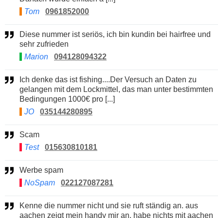
Tom
0961852000
Diese nummer ist seriös, ich bin kundin bei hairfree und
sehr zufrieden
Marion
094128094322
Ich denke das ist fishing....Der Versuch an Daten zu
gelangen mit dem Lockmittel, das man unter bestimmten
Bedingungen 1000€ pro [...]
JO
035144280895
Scam
Test
015630810181
Werbe spam
NoSpam
022127087281
Kenne die nummer nicht und sie ruft ständig an. aus
aachen zeigt mein handy mir an. habe nichts mit aachen