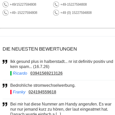
+49/15227594808
+49-15227594808
+49--15227594808
+49 (0) 15227594808
DIE NEUESTEN BEWERTUNGEN
Ikk gesund plus in halberstadt... nr ist definitiv positiv und
kein spam... (16.7.26)
Ricardo
03941569213126
Bedrohliche stromwechselwerbung.
Franky
024194559618
Bei mir hat diese Nummer am Handy angerufen. Es war
nur nur jemand kurz zu hören, der laut eingeatmet hat.
Danach wurde einfach a [...]