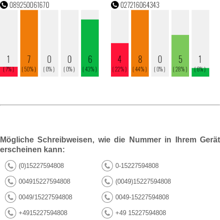
Mögliche Schreibweisen, wie die Nummer in Ihrem Gerät
erscheinen kann:
(0)15227594808
0-15227594808
004915227594808
(0049)15227594808
0049/15227594808
0049-15227594808
+4915227594808
+49 15227594808