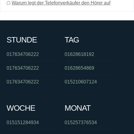
☖
Warum legt der Telefonverkäufer den Hörer auf
STUNDE
TAG
017634706222
01628618192
017634706222
01628654869
017634706222
015210607124
WOCHE
MONAT
015151284934
015257376534