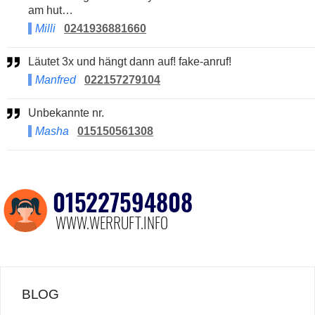
am hut…
Milli
0241936881660
Läutet 3x und hängt dann auf! fake-anruf!
Manfred
022157279104
Unbekannte nr.
Masha
015150561308
BLOG