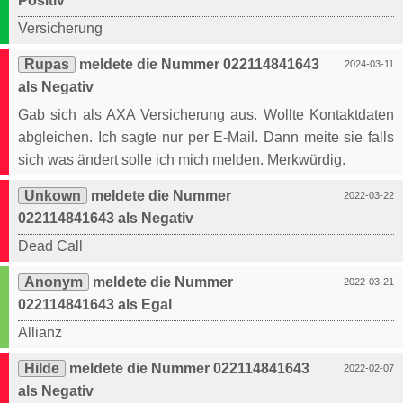
Positiv
Versicherung
Rupas
meldete die Nummer 022114841643
2024-03-11
als Negativ
Gab sich als AXA Versicherung aus. Wollte Kontaktdaten
abgleichen. Ich sagte nur per E-Mail. Dann meite sie falls
sich was ändert solle ich mich melden. Merkwürdig.
Unkown
meldete die Nummer
2022-03-22
022114841643 als Negativ
Dead Call
Anonym
meldete die Nummer
2022-03-21
022114841643 als Egal
Allianz
Hilde
meldete die Nummer 022114841643
2022-02-07
als Negativ