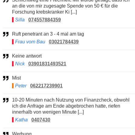
an die von mir zugesagte Spende von 50 € für die
Forschung krebskranker Ki [...]
Silla
074557884359
Ruft penetrant an 3 - 4 mal am tag
Frau vom Bau
03021784439
Keine antwort
Nick
03901831493521
Mist
Peter
062217239901
10-20 Minuten nach Nutzung von Finanzcheck, obwohl
ich die Anfrage am Ende abgebrochen hatte, riefen
innerhalb von wenigen Minute [...]
Katha
0407430
Werbung