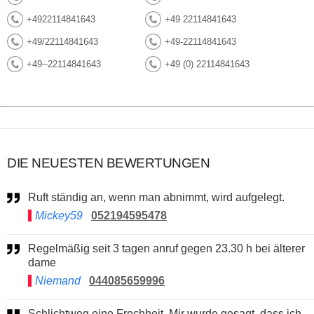
+4922114841643
+49 22114841643
+49/22114841643
+49-22114841643
+49--22114841643
+49 (0) 22114841643
DIE NEUESTEN BEWERTUNGEN
Ruft ständig an, wenn man abnimmt, wird aufgelegt.
Mickey59
052194595478
Regelmäßig seit 3 tagen anruf gegen 23.30 h bei älterer
dame
Niemand
044085659996
Schlichtweg eine Frechheit. Mir wurde gesagt, dass ich