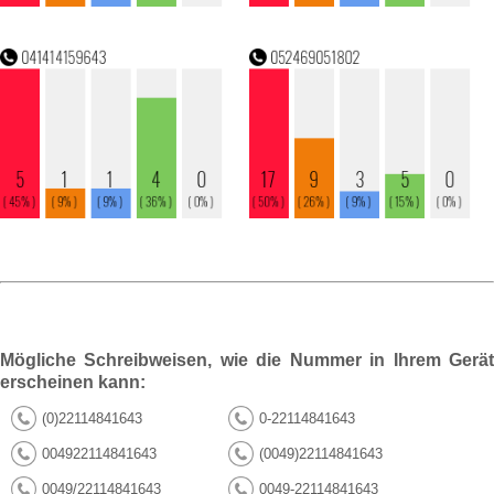
Mögliche Schreibweisen, wie die Nummer in Ihrem Gerät
erscheinen kann:
(0)22114841643
0-22114841643
004922114841643
(0049)22114841643
0049/22114841643
0049-22114841643