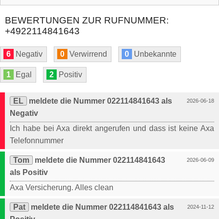
BEWERTUNGEN ZUR RUFNUMMER:
+4922114841643
6
Negativ
0
Verwirrend
0
Unbekannte
1
Egal
2
Positiv
EL
meldete die Nummer 022114841643 als
2026-06-18
Negativ
Ich habe bei Axa direkt angerufen und dass ist keine Axa
Telefonnummer
Tom
meldete die Nummer 022114841643
2026-06-09
als Positiv
Axa Versicherung. Alles clean
Pat
meldete die Nummer 022114841643 als
2024-11-12