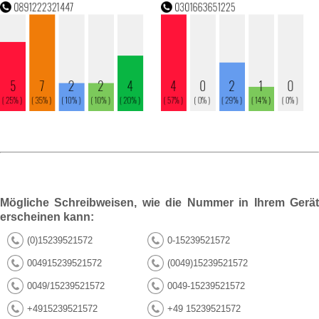
Mögliche Schreibweisen, wie die Nummer in Ihrem Gerät
erscheinen kann:
(0)15239521572
0-15239521572
004915239521572
(0049)15239521572
0049/15239521572
0049-15239521572
+4915239521572
+49 15239521572