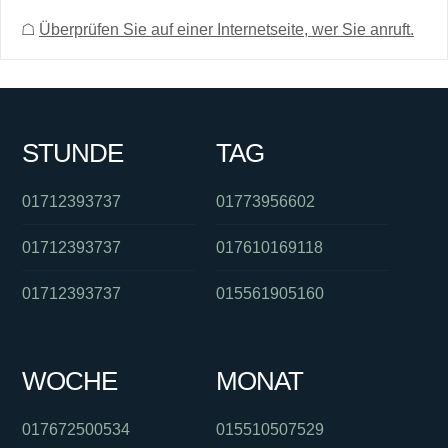
☖
Überprüfen Sie auf einer Internetseite, wer Sie anruft.
STUNDE
TAG
01712393737
01773956602
01712393737
017610169118
01712393737
015561905160
WOCHE
MONAT
017672500534
015510507529