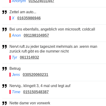
Anonym
015224031447
Zettel am auto...
X
01635986946
Bei uns ebenfalls, angeblich von microsoft. coldcall
Anon
091198104957
Nervt ruft zu jeder tageszeit mehrmals an .wenn man
zurück ruft gibt es die nummer nicht
Tyr
061314932
Betrug
Jens
030520060231
Nervig.. klingelt 3, 4 mal und legt auf
Time
015150548387
Nette dame von vorwerk