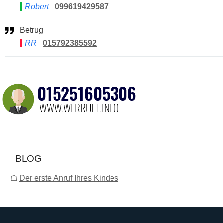
Robert
099619429587
Betrug
RR
015792385592
BLOG
☖
Der erste Anruf Ihres Kindes