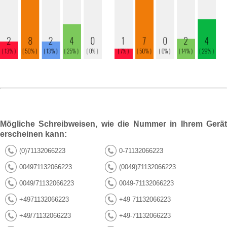
Mögliche Schreibweisen, wie die Nummer in Ihrem Gerät
erscheinen kann:
(0)71132066223
0-71132066223
004971132066223
(0049)71132066223
0049/71132066223
0049-71132066223
+4971132066223
+49 71132066223
+49/71132066223
+49-71132066223