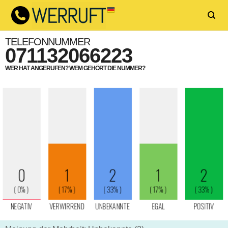
TELEFONNUMMER
071132066223
WER HAT ANGERUFEN? WEM GEHÖRT DIE NUMMER?