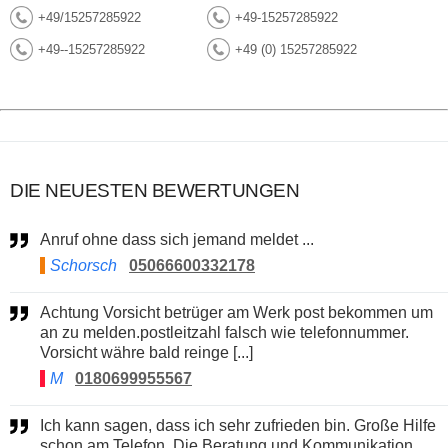
+49/15257285922
+49-15257285922
+49--15257285922
+49 (0) 15257285922
DIE NEUESTEN BEWERTUNGEN
Anruf ohne dass sich jemand meldet ...
Schorsch
05066600332178
Achtung Vorsicht betrüger am Werk post bekommen um
an zu melden.postleitzahl falsch wie telefonnummer.
Vorsicht währe bald reinge [...]
M
0180699955567
Ich kann sagen, dass ich sehr zufrieden bin. Große Hilfe
schon am Telefon. Die Beratung und Kommunikation