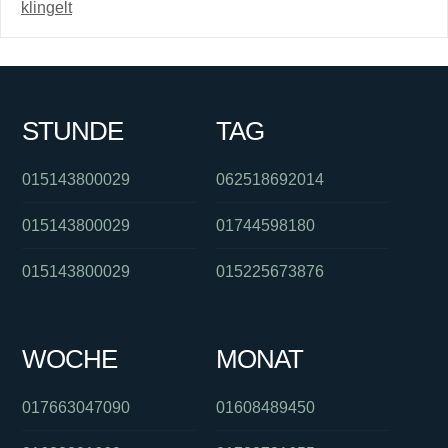
klingelt
STUNDE
TAG
015143800029
062518692014
015143800029
01744598180
015143800029
015225673876
WOCHE
MONAT
017663047090
01608489450