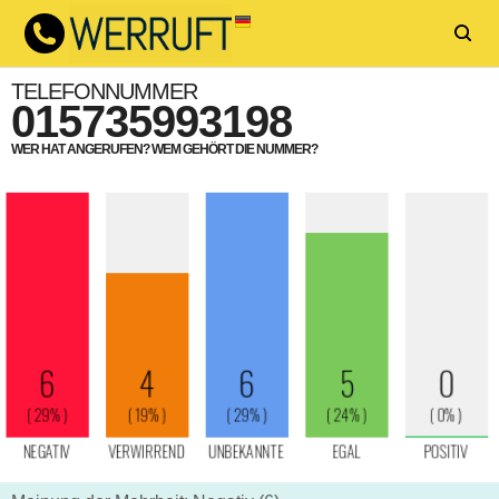
TELEFONNUMMER
015735993198
WER HAT ANGERUFEN? WEM GEHÖRT DIE NUMMER?