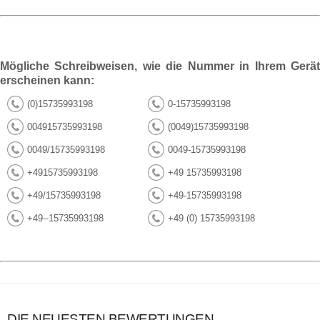
Mögliche Schreibweisen, wie die Nummer in Ihrem Gerät
erscheinen kann:
(0)15735993198
0-15735993198
004915735993198
(0049)15735993198
0049/15735993198
0049-15735993198
+4915735993198
+49 15735993198
+49/15735993198
+49-15735993198
+49--15735993198
+49 (0) 15735993198
DIE NEUESTEN BEWERTUNGEN