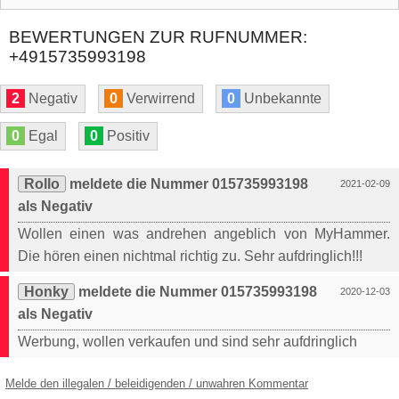
BEWERTUNGEN ZUR RUFNUMMER:
+4915735993198
2
Negativ
0
Verwirrend
0
Unbekannte
0
Egal
0
Positiv
Rollo
meldete die Nummer 015735993198
2021-02-09
als Negativ
Wollen einen was andrehen angeblich von MyHammer.
Die hören einen nichtmal richtig zu. Sehr aufdringlich!!!
Honky
meldete die Nummer 015735993198
2020-12-03
als Negativ
Werbung, wollen verkaufen und sind sehr aufdringlich
Melde den illegalen / beleidigenden / unwahren Kommentar