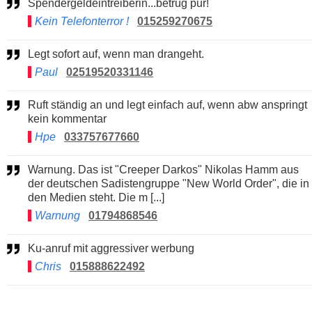
Spendergeldeintreiberin...betrug pur!
Kein Telefonterror !
015259270675
Legt sofort auf, wenn man drangeht.
Paul
02519520331146
Ruft ständig an und legt einfach auf, wenn abw anspringt
kein kommentar
Hpe
033757677660
Warnung. Das ist "Creeper Darkos" Nikolas Hamm aus
der deutschen Sadistengruppe "New World Order", die in
den Medien steht. Die m [...]
Warnung
01794868546
Ku-anruf mit aggressiver werbung
Chris
015888622492