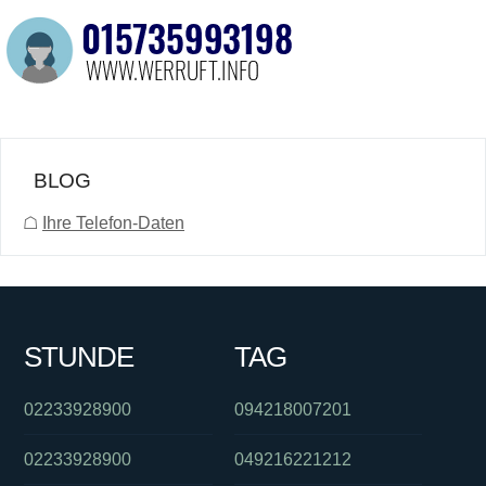
BLOG
☖
Ihre Telefon-Daten
STUNDE
TAG
02233928900
094218007201
02233928900
049216221212