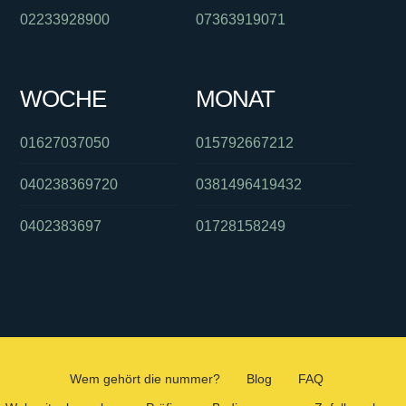
02233928900
07363919071
WOCHE
MONAT
01627037050
015792667212
040238369720
0381496419432
0402383697
01728158249
Wem gehört die nummer?
Blog
FAQ