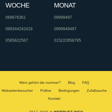
WOCHE
MONAT
069676361
09999497
089344242419
0999949497
0585622587
015222856795
Wem gehört die nummer?
Blog
FAQ
Webseitenbesucher
Präfixe
Bedingungen
Zufallssuche
Kontakt
2017-2026 ©
WERRUFT.INFO