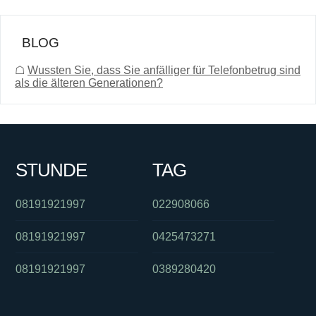
BLOG
☖
Wussten Sie, dass Sie anfälliger für Telefonbetrug sind
als die älteren Generationen?
STUNDE
TAG
08191921997
022908066
08191921997
0425473271
08191921997
0389280420