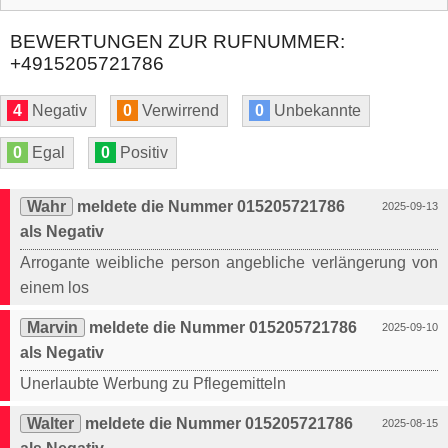
BEWERTUNGEN ZUR RUFNUMMER:
+4915205721786
4
Negativ
0
Verwirrend
0
Unbekannte
0
Egal
0
Positiv
Wahr
meldete die Nummer 015205721786
2025-09-13
als Negativ
Arrogante weibliche person angebliche verlängerung von
einem los
Marvin
meldete die Nummer 015205721786
2025-09-10
als Negativ
Unerlaubte Werbung zu Pflegemitteln
Walter
meldete die Nummer 015205721786
2025-08-15