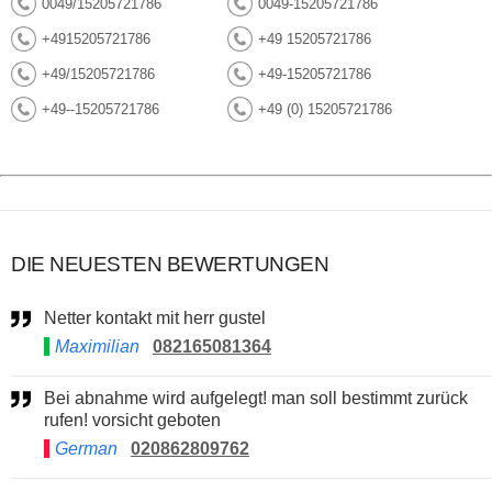
0049/15205721786
0049-15205721786
+4915205721786
+49 15205721786
+49/15205721786
+49-15205721786
+49--15205721786
+49 (0) 15205721786
DIE NEUESTEN BEWERTUNGEN
Netter kontakt mit herr gustel
Maximilian
082165081364
Bei abnahme wird aufgelegt! man soll bestimmt zurück
rufen! vorsicht geboten
German
020862809762