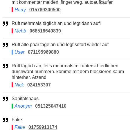
mit kommentar melden. finger weg. autoaufkäufer
Harry
015789300500
Ruft mehrmals täglich an und legt dann auf!
Mehb
068518649839
Ruft alle paar tage an und legt sofort wieder auf
User
071195969880
Ruft täglich an, teils mehrmals mit unterschiedlichen
durchwahl-nummern. komme mit dem blockieren kaum
hinterher. Ätzend
Nick
024153307
Sanitätshaus
Anonym
051325047410
Fake
Fake
01759913174