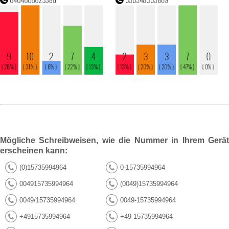
Mögliche Schreibweisen, wie die Nummer in Ihrem Gerät
erscheinen kann:
(0)15735994964
0-15735994964
004915735994964
(0049)15735994964
0049/15735994964
0049-15735994964
+4915735994964
+49 15735994964