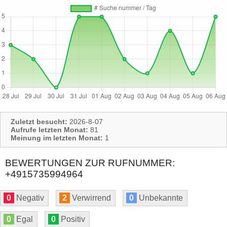
Zuletzt besucht:
2026-8-07
Aufrufe letzten Monat:
81
Meinung im letzten Monat:
1
BEWERTUNGEN ZUR RUFNUMMER:
+4915735994964
0
Negativ
2
Verwirrend
0
Unbekannte
0
Egal
0
Positiv