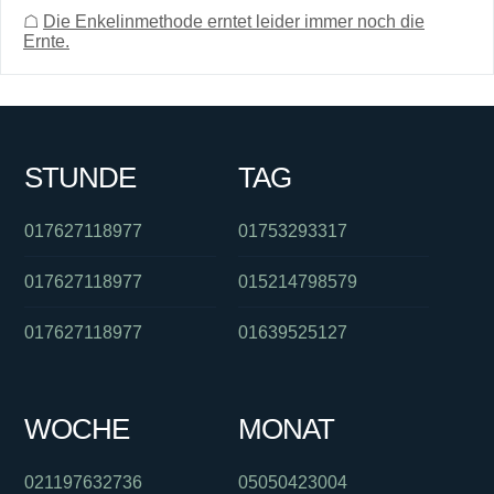
☖
Die Enkelinmethode erntet leider immer noch die
Ernte.
STUNDE
TAG
017627118977
01753293317
017627118977
015214798579
017627118977
01639525127
WOCHE
MONAT
021197632736
05050423004