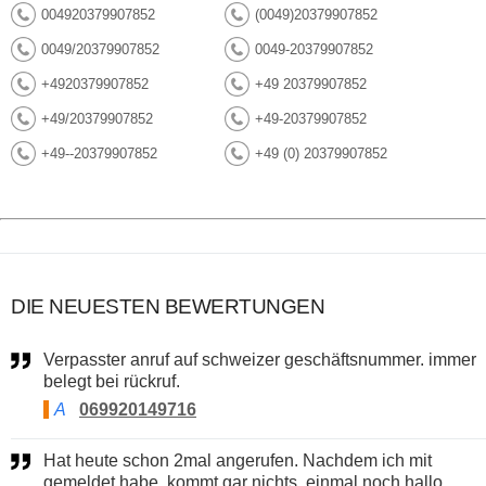
004920379907852
(0049)20379907852
0049/20379907852
0049-20379907852
+4920379907852
+49 20379907852
+49/20379907852
+49-20379907852
+49--20379907852
+49 (0) 20379907852
DIE NEUESTEN BEWERTUNGEN
Verpasster anruf auf schweizer geschäftsnummer. immer
belegt bei rückruf.
A
069920149716
Hat heute schon 2mal angerufen. Nachdem ich mit
gemeldet habe, kommt gar nichts, einmal noch hallo