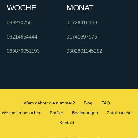
WOCHE
MONAT
089210756
01728416160
06214654444
01741697975
069870051193
0302891145282
Wem gehört die nummer?
Blog
FAQ
Webseitenbesucher
Präfixe
Bedingungen
Zufallssuche
Kontakt