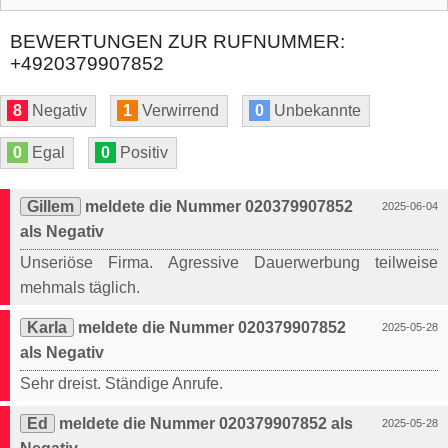
BEWERTUNGEN ZUR RUFNUMMER:
+4920379907852
8
Negativ
1
Verwirrend
0
Unbekannte
0
Egal
0
Positiv
Gillem
meldete die Nummer 020379907852
2025-06-04
als Negativ
Unseriöse Firma. Agressive Dauerwerbung teilweise
mehmals täglich.
Karla
meldete die Nummer 020379907852
2025-05-28
als Negativ
Sehr dreist. Ständige Anrufe.
Ed
meldete die Nummer 020379907852 als
2025-05-28