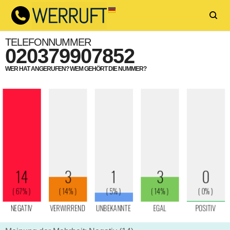
TELEFONNUMMER
020379907852
WER HAT ANGERUFEN? WEM GEHÖRT DIE NUMMER?