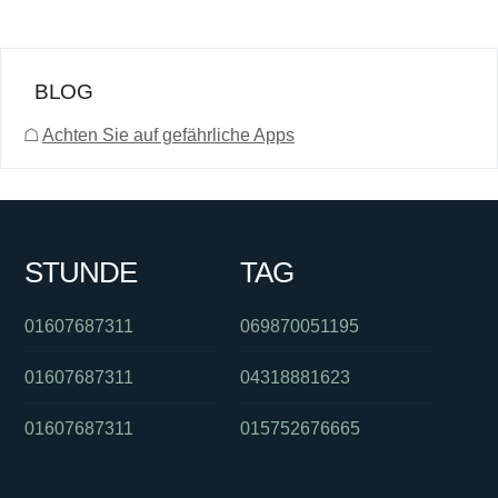
BLOG
☖
Achten Sie auf gefährliche Apps
STUNDE
TAG
01607687311
069870051195
01607687311
04318881623
01607687311
015752676665