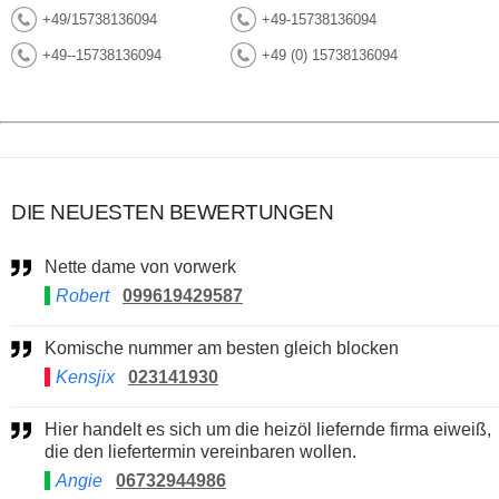
+49/15738136094
+49-15738136094
+49--15738136094
+49 (0) 15738136094
DIE NEUESTEN BEWERTUNGEN
Nette dame von vorwerk
Robert
099619429587
Komische nummer am besten gleich blocken
Kensjix
023141930
Hier handelt es sich um die heizöl liefernde firma eiweiß,
die den liefertermin vereinbaren wollen.
Angie
06732944986