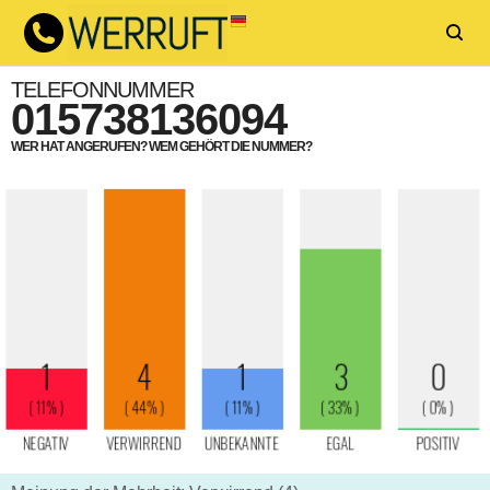
TELEFONNUMMER
015738136094
WER HAT ANGERUFEN? WEM GEHÖRT DIE NUMMER?