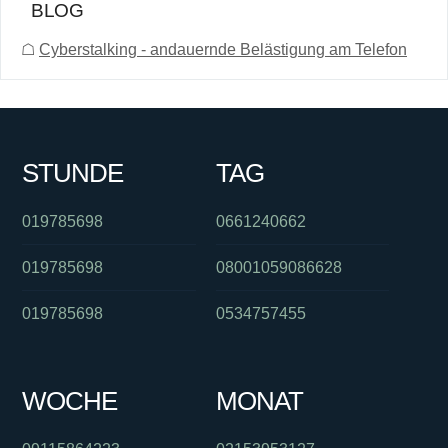
BLOG
☖
Cyberstalking - andauernde Belästigung am Telefon
STUNDE
TAG
019785698
0661240662
019785698
08001059086628
019785698
0534757455
WOCHE
MONAT