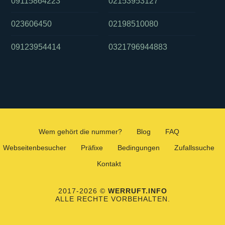
09115864223
02153953127
023606450
02198510080
09123954414
0321796944883
Wem gehört die nummer?
Blog
FAQ
Webseitenbesucher
Präfixe
Bedingungen
Zufallssuche
Kontakt
2017-2026 ©
WERRUFT.INFO
ALLE RECHTE VORBEHALTEN.