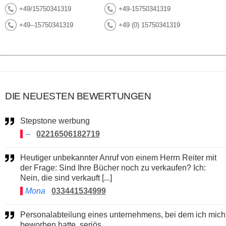
+49/15750341319
+49-15750341319
+49--15750341319
+49 (0) 15750341319
DIE NEUESTEN BEWERTUNGEN
Stepstone werbung
--
02216506182719
Heutiger unbekannter Anruf von einem Herrn Reiter mit
der Frage: Sind Ihre Bücher noch zu verkaufen? Ich:
Nein, die sind verkauft [...]
Mona
033441534999
Personalabteilung eines unternehmens, bei dem ich mich
beworben hatte. seriös.