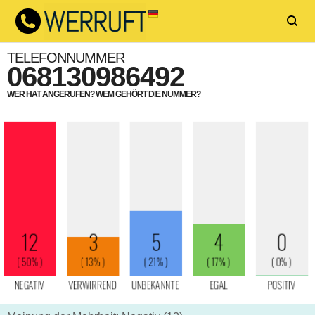
TELEFONNUMMER
068130986492
WER HAT ANGERUFEN? WEM GEHÖRT DIE NUMMER?