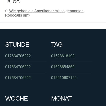
BLOG
☖
Wie gehen die Amerikaner mit so genannten
Robocalls um?
STUNDE
TAG
017634706222
01628618192
017634706222
01628654869
017634706222
015210607124
WOCHE
MONAT