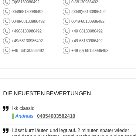
(0)68130986492
0-68130986492
004968130986492
(0049)68130986492
0049/68130986492
0049-68130986492
+4968130986492
+49 68130986492
+49/68130986492
+49-68130986492
+49--68130986492
+49 (0) 68130986492
DIE NEUESTEN BEWERTUNGEN
Ikk classic
Andreas
04054003582410
Lässt kurz läuten und legt auf. 2 minuten später wieder