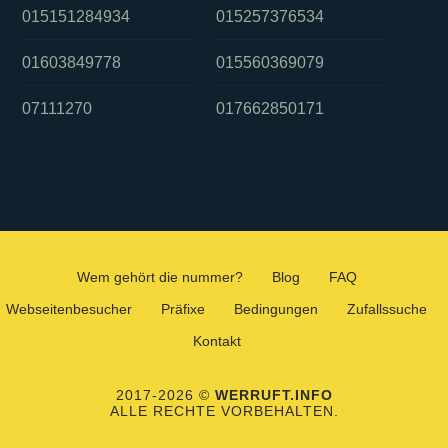
015151284934
015257376534
01603849778
015560369079
07111270
017662850171
Wem gehört die nummer?
Blog
FAQ
Webseitenbesucher
Präfixe
Bedingungen
Zufallssuche
Kontakt
2017-2026 ©
WERRUFT.INFO
ALLE RECHTE VORBEHALTEN.