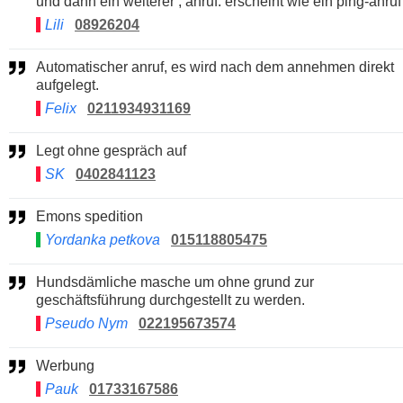
und dann ein weiterer , anruf. erscheint wie ein ping-anruf
Lili
08926204
Automatischer anruf, es wird nach dem annehmen direkt
aufgelegt.
Felix
0211934931169
Legt ohne gespräch auf
SK
0402841123
Emons spedition
Yordanka petkova
015118805475
Hundsdämliche masche um ohne grund zur
geschäftsführung durchgestellt zu werden.
Pseudo Nym
022195673574
Werbung
Pauk
01733167586