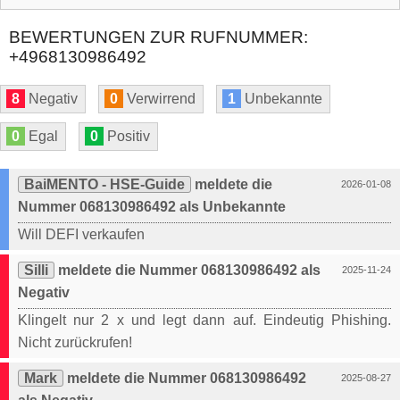
BEWERTUNGEN ZUR RUFNUMMER:
+4968130986492
8
Negativ
0
Verwirrend
1
Unbekannte
0
Egal
0
Positiv
BaiMENTO - HSE-Guide
meldete die
2026-01-08
Nummer 068130986492 als Unbekannte
Will DEFI verkaufen
Silli
meldete die Nummer 068130986492 als
2025-11-24
Negativ
Klingelt nur 2 x und legt dann auf. Eindeutig Phishing.
Nicht zurückrufen!
Mark
meldete die Nummer 068130986492
2025-08-27