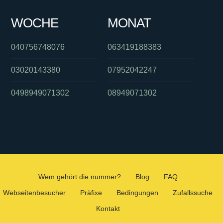
WOCHE
MONAT
040756748076
063419188383
03020143380
07952042247
0498949071302
08949071302
Wem gehört die nummer?
Blog
FAQ
Webseitenbesucher
Präfixe
Bedingungen
Zufallssuche
Kontakt