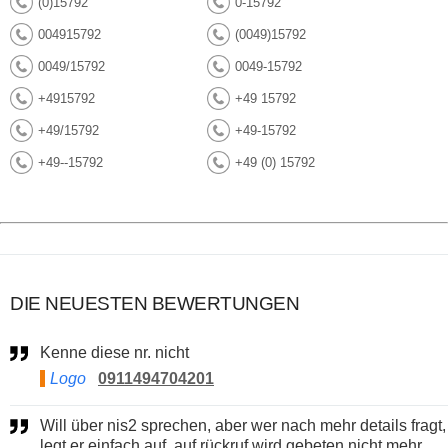
(0)15792
0-15792
004915792
(0049)15792
0049/15792
0049-15792
+4915792
+49 15792
+49/15792
+49-15792
+49--15792
+49 (0) 15792
DIE NEUESTEN BEWERTUNGEN
Kenne diese nr. nicht
Logo
0911494704201
Will über nis2 sprechen, aber wer nach mehr details fragt,
legt er einfach auf. auf rückruf wird gebeten nicht mehr