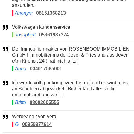
anzurufen.
Anonym
08151368213
Volkswagen kundenservice
Josupheit
05361987374
Der Immobilienmakler von ROSENBOOM IMMOBILIEN
GmbH | Immobilienmakler Jever & Friesland aus Jever
(Am Kirchpl. 24 ) hat mich a [...]
Anna
044617585001
Ich werde völlig unkompliziert betreut und es wird alles
an Schulden abgewickelt. Bisher läuft alles völlig
unkompliziert und wir [...]
Britta
08002605555
Werbeanruf von verdi
G
08959977614