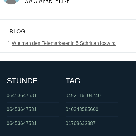
BLOG
☖
Wie man den Telemarketer in 5 Schritten loswird
STUNDE
TAG
06453647531
0492116104740
06453647531
040348585600
06453647531
01769632887