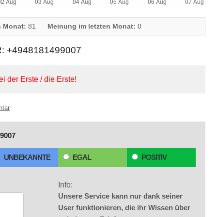
n Monat:
81
Meinung im letzten Monat:
0
+4948181499007
ei der Erste / die Erste!
ntar
9007
UNBEKANNTE
EGAL
POSITIV
Info:
Unsere Service kann nur dank seiner
User funktionieren, die ihr Wissen über