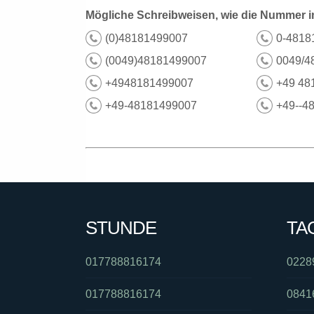
Mögliche Schreibweisen, wie die Nummer i
(0)48181499007
0-4818
(0049)48181499007
0049/4
+4948181499007
+49 48
+49-48181499007
+49--4
STUNDE
TA
017788816174
0228
017788816174
0841