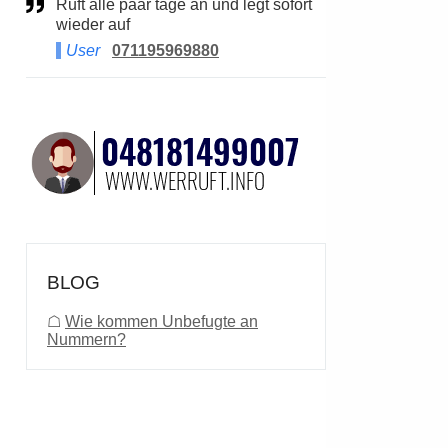
Ruft alle paar tage an und legt sofort
wieder auf
User
071195969880
BLOG
☖
Wie kommen Unbefugte an
Nummern?