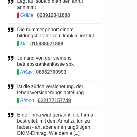
Legt auf sobald man den anruf
annimmt
Gräfte
020912041888
Die nummer gehört einem
bildungsberater vom franklin institut
Mil
015888621898
Jemand von der siemens
betriebskrankenkasse sbk
RKay
08962700993
Ist die zürich versicherung. der
lebensversicherungs abteilung
Simon
022177157749
Eine Firma wird genannt, die Firma
bestreitet, mit dem Anruf zu tun zu
haben - aht aber einen ungültigen
DKIM-Eintrag. Wie dem a [...]