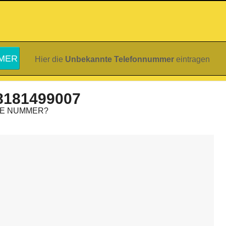
Hier die
Unbekannte Telefonnummer
eintragen
8181499007
IE NUMMER?