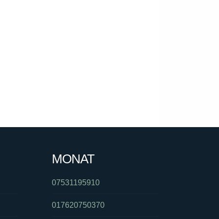
MONAT
07531195910
017620750370