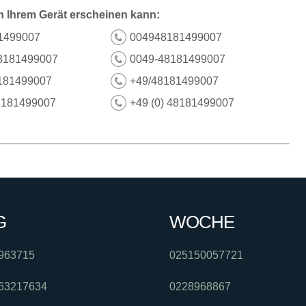
n Ihrem Gerät erscheinen kann:
1499007
004948181499007
8181499007
0049-48181499007
181499007
+49/48181499007
8181499007
+49 (0) 48181499007
G
WOCHE
963715
025150057721
63217634
0228968867