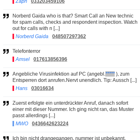
Zaph
033203459106
Norberd Gaida who is that? Smart Call an New technic
for spam calls, checks and respondent inspection. Watch
out for calls with n [...]
Norberd Gaida
048507297362
Telefonterror
Amsel
017613856396
Angebliche Virusinfektion auf PC (angebl.
*****
), zum
Entsperren dort anrufen.Nervt unendlich. Tip: Aussch [...]
Hans
03016634
Zuerst erfolgte ein unterdrückter Anruf, danach sofort
einer mit dieser Nummer. Ich ging nicht ran, das Muster
passt allerdings [...]
MWO
0436642623224
Ich bin nicht drangegangen. nummer ist unbekannt.