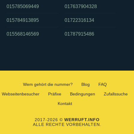
015785069449
017637904328
015784913895
01722316134
015568146569
01787915486
Wem gehört die nummer?
Blog
FAQ
Webseitenbesucher
Präfixe
Bedingungen
Zufallssuche
Kontakt
2017-2026 ©
WERRUFT.INFO
ALLE RECHTE VORBEHALTEN.