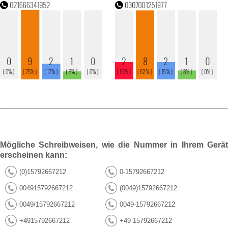
Mögliche Schreibweisen, wie die Nummer in Ihrem Gerät
erscheinen kann:
(0)15792667212
0-15792667212
004915792667212
(0049)15792667212
0049/15792667212
0049-15792667212
+4915792667212
+49 15792667212