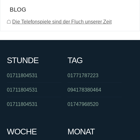
BLOG
☖
Die Telefonspiele sind der Fluch unserer Zeit
STUNDE
TAG
01711804531
01771787223
01711804531
094178380464
01711804531
01747968520
WOCHE
MONAT