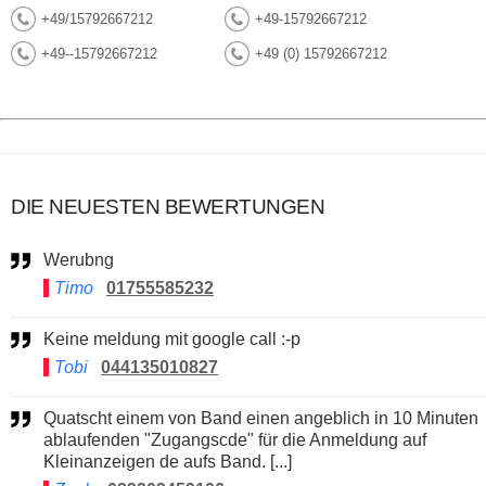
+49/15792667212
+49-15792667212
+49--15792667212
+49 (0) 15792667212
DIE NEUESTEN BEWERTUNGEN
Werubng
Timo
01755585232
Keine meldung mit google call :-p
Tobi
044135010827
Quatscht einem von Band einen angeblich in 10 Minuten
ablaufenden "Zugangscde" für die Anmeldung auf
Kleinanzeigen de aufs Band. [...]