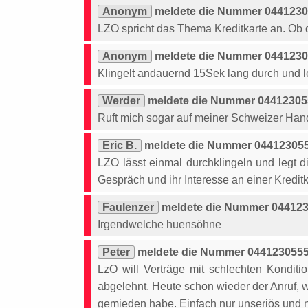
Anonym
meldete die Nummer 04412305
LZO spricht das Thema Kreditkarte an. Ob d
Anonym
meldete die Nummer 04412305
Klingelt andauernd 15Sek lang durch und l
Werder
meldete die Nummer 044123055
Ruft mich sogar auf meiner Schweizer Han
Eric B.
meldete die Nummer 044123055
LZO lässt einmal durchklingeln und legt d
Gespräch und ihr Interesse an einer Kreditk
Faulenzer
meldete die Nummer 044123
Irgendwelche huensöhne
Peter
meldete die Nummer 04412305555
LzO will Verträge mit schlechten Kondit
abgelehnt. Heute schon wieder der Anruf, w
gemieden habe. Einfach nur unseriös und n