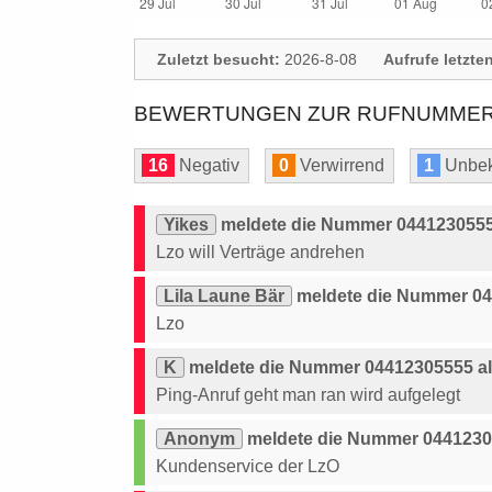
Zuletzt besucht:
2026-8-08
Aufrufe letzte
BEWERTUNGEN ZUR RUFNUMMER:
16
Negativ
0
Verwirrend
1
Unbek
Yikes
meldete die Nummer 04412305555
Lzo will Verträge andrehen
Lila Laune Bär
meldete die Nummer 04
Lzo
K
meldete die Nummer 04412305555 al
Ping-Anruf geht man ran wird aufgelegt
Anonym
meldete die Nummer 04412305
Kundenservice der LzO