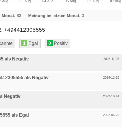
n Monat:
83
Meinung im letzten Monat:
0
 +494412305555
annte
1
Egal
0
Positiv
 als Negativ
2025-11-25
412305555 als Negativ
2024-12-16
s Negativ
2022-10-14
555 als Egal
2022-06-28