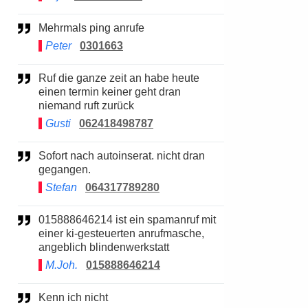
Mehrmals ping anrufe
Peter
0301663
Ruf die ganze zeit an habe heute
einen termin keiner geht dran
niemand ruft zurück
Gusti
062418498787
Sofort nach autoinserat. nicht dran
gegangen.
Stefan
064317789280
015888646214 ist ein spamanruf mit
einer ki-gesteuerten anrufmasche,
angeblich blindenwerkstatt
M.Joh.
015888646214
Kenn ich nicht