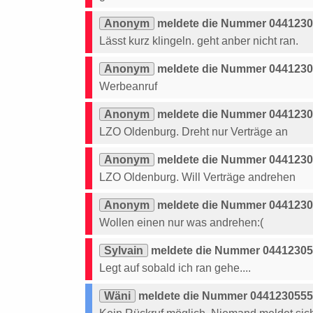
Anonym
meldete die Nummer 04412305
Lässt kurz klingeln. geht anber nicht ran.
Anonym
meldete die Nummer 04412305
Werbeanruf
Anonym
meldete die Nummer 04412305
LZO Oldenburg. Dreht nur Verträge an
Anonym
meldete die Nummer 04412305
LZO Oldenburg. Will Verträge andrehen
Anonym
meldete die Nummer 04412305
Wollen einen nur was andrehen:(
Sylvain
meldete die Nummer 044123055
Legt auf sobald ich ran gehe....
Wäni
meldete die Nummer 0441230555