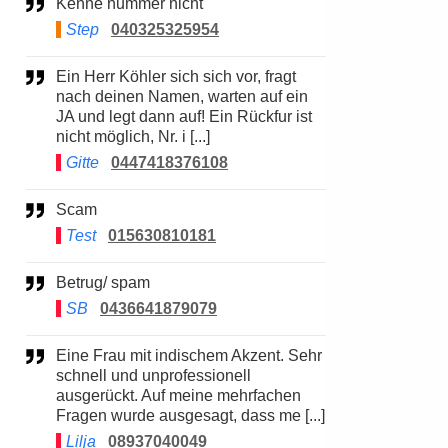
Kenne nummer nicht
Step
040325325954
Ein Herr Köhler sich sich vor, fragt
nach deinen Namen, warten auf ein
JA und legt dann auf! Ein Rückfur ist
nicht möglich, Nr. i [...]
Gitte
0447418376108
Scam
Test
015630810181
Betrug/ spam
SB
0436641879079
Eine Frau mit indischem Akzent. Sehr
schnell und unprofessionell
ausgerückt. Auf meine mehrfachen
Fragen wurde ausgesagt, dass me [...]
Lilja
08937040049