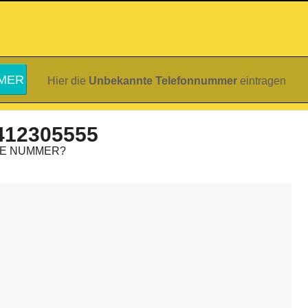
Hier die
Unbekannte Telefonnummer
eintragen
412305555
IE NUMMER?