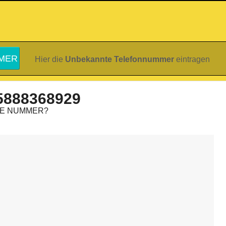
Hier die
Unbekannte Telefonnummer
eintragen
5888368929
IE NUMMER?