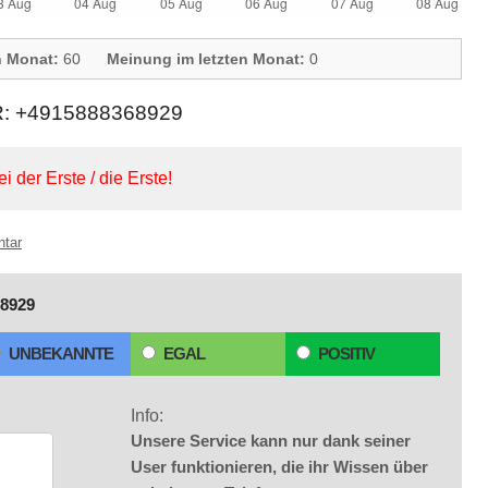
n Monat:
60
Meinung im letzten Monat:
0
+4915888368929
ei der Erste / die Erste!
ntar
8929
UNBEKANNTE
EGAL
POSITIV
Info:
Unsere Service kann nur dank seiner
User funktionieren, die ihr Wissen über