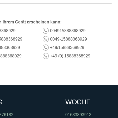
n Ihrem Gerät erscheinen kann:
8368929
004915888368929
5888368929
0049-15888368929
888368929
+49/15888368929
5888368929
+49 (0) 15888368929
G
WOCHE
376182
01633893913