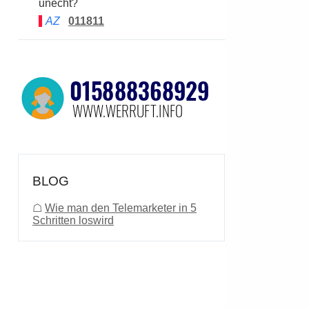
unecht?
AZ
011811
BLOG
☖
Wie man den Telemarketer in 5
Schritten loswird