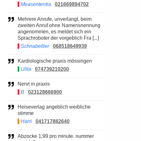
Measententia
021669894702
Mehrere Anrufe, unverlangt, beim
zweiten Anruf ohne Namensnennung
angenommen, es meldet sich ein
Sprachroboter der vorgeblich Fra [...]
Schnabeltier
068518649939
Kardiologische praxis mössingen
Ullla
074739210200
Nervt in praxis
B
023128666900
Heiseverlag angeblich weibliche
stimme
Harri
041717882640
Abzocke 1,99 pro minute. nummer