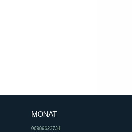
MONAT
06989622734