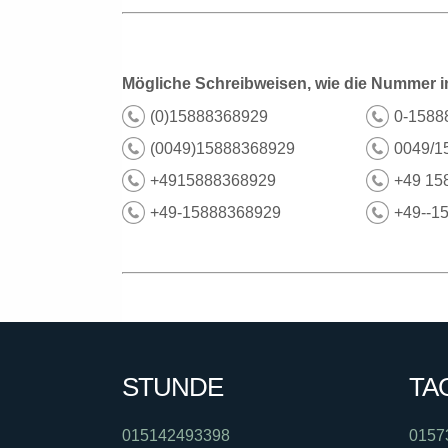
Mögliche Schreibweisen, wie die Nummer i
(0)15888368929
0-1588
(0049)15888368929
0049/1
+4915888368929
+49 15
+49-15888368929
+49--1
STUNDE
TA
015142493398
0157