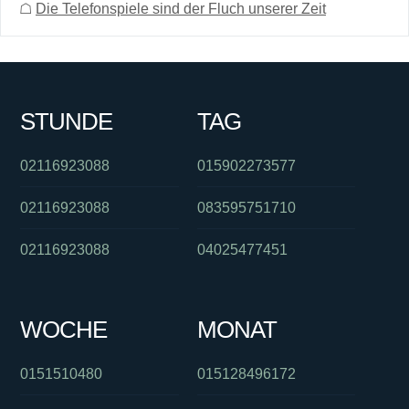
☖
Die Telefonspiele sind der Fluch unserer Zeit
STUNDE
TAG
02116923088
015902273577
02116923088
083595751710
02116923088
04025477451
WOCHE
MONAT
0151510480
015128496172