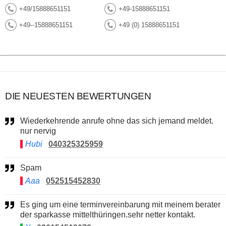
+49/15888651151
+49-15888651151
+49--15888651151
+49 (0) 15888651151
DIE NEUESTEN BEWERTUNGEN
Wiederkehrende anrufe ohne das sich jemand meldet.
nur nervig
Hubi
040325325959
Spam
Aaa
052515452830
Es ging um eine terminvereinbarung mit meinem berater
der sparkasse mittelthüringen.sehr netter kontakt.