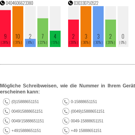
Mögliche Schreibweisen, wie die Nummer in Ihrem Gerät
erscheinen kann:
(0)15888651151
0-15888651151
004915888651151
(0049)15888651151
0049/15888651151
0049-15888651151
+4915888651151
+49 15888651151