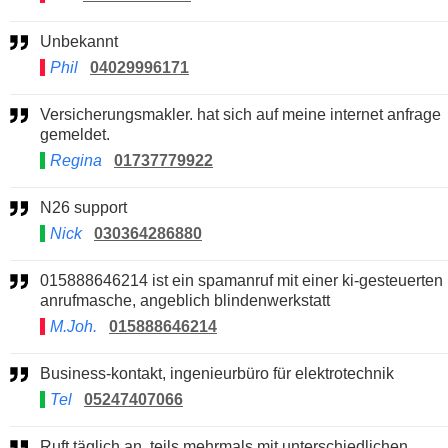
Unbekannt
Phil
04029996171
Versicherungsmakler. hat sich auf meine internet anfrage
gemeldet.
Regina
01737779922
N26 support
Nick
030364286880
015888646214 ist ein spamanruf mit einer ki-gesteuerten
anrufmasche, angeblich blindenwerkstatt
M.Joh.
015888646214
Business-kontakt, ingenieurbüro für elektrotechnik
Tel
05247407066
Ruft täglich an, teils mehrmals mit unterschiedlichen