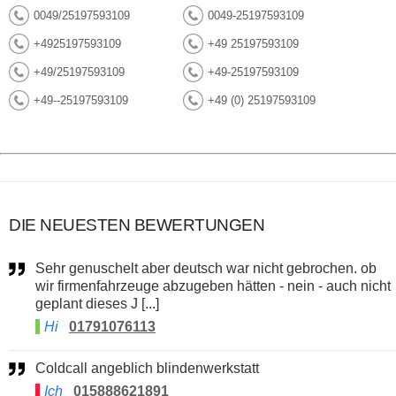
0049/25197593109
0049-25197593109
+4925197593109
+49 25197593109
+49/25197593109
+49-25197593109
+49--25197593109
+49 (0) 25197593109
DIE NEUESTEN BEWERTUNGEN
Sehr genuschelt aber deutsch war nicht gebrochen. ob
wir firmenfahrzeuge abzugeben hätten - nein - auch nicht
geplant dieses J [...]
Hi
01791076113
Coldcall angeblich blindenwerkstatt
Ich
015888621891