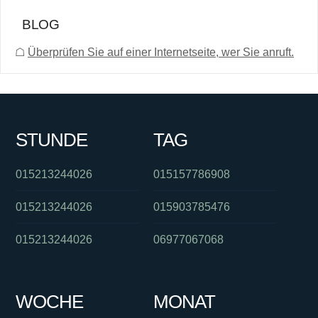
BLOG
☖
Überprüfen Sie auf einer Internetseite, wer Sie anruft.
STUNDE
TAG
015213244026
015157786908
015213244026
015903785476
015213244026
06977067068
WOCHE
MONAT