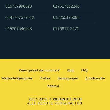
015737996623
017617382240
0447707577042
015255175093
015207546998
017681112471
Wem gehört die nummer?
Blog
FAQ
Webseitenbesucher
Präfixe
Bedingungen
Zufallssuche
Kontakt
2017-2026 ©
WERRUFT.INFO
ALLE RECHTE VORBEHALTEN.