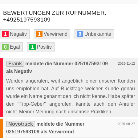
BEWERTUNGEN ZUR RUFNUMMER:
+4925197593109
1
Negativ
1
Verwirrend
0
Unbekannte
0
Egal
1
Positiv
Frank
meldete die Nummer 025197593109
2025-11-12
als Negativ
Wurden angerufen, weil angeblich einer unserer Kunden
uns empfohlen hat. Auf Rückfrage welcher Kunde genau
wurde ein Name genannt den ich nicht kenne. Habe später
den "Tipp-Geber" angerufen, kannte auch den Anrufer
nicht. Meiner Meinung nach unseriöse Praktiken.
Novotruck
meldete die Nummer
2025-08-27
025197593109 als Verwirrend