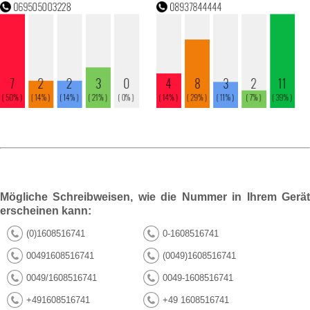
Mögliche Schreibweisen, wie die Nummer in Ihrem Gerät
erscheinen kann:
(0)1608516741
0-1608516741
00491608516741
(0049)1608516741
0049/1608516741
0049-1608516741
+491608516741
+49 1608516741