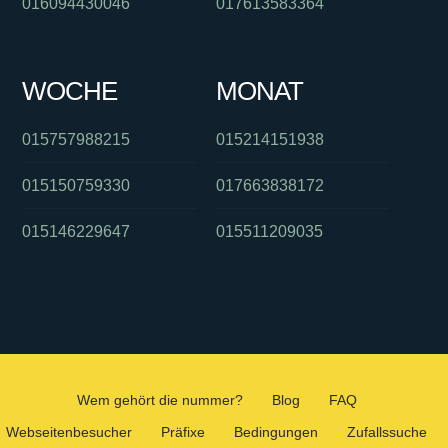
016094430046
017613583364
WOCHE
MONAT
015757988215
015214151938
015150759330
017663838172
015146229647
015511209035
Wem gehört die nummer?
Blog
FAQ
Webseitenbesucher
Präfixe
Bedingungen
Zufallssuche