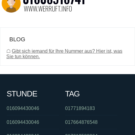
BLOG
☖
Gibt sich jemand für Ihre Nummer aus? Hier ist, was
Sie tun können.
STUNDE
TAG
016094430046
01771894183
016094430046
017664876548