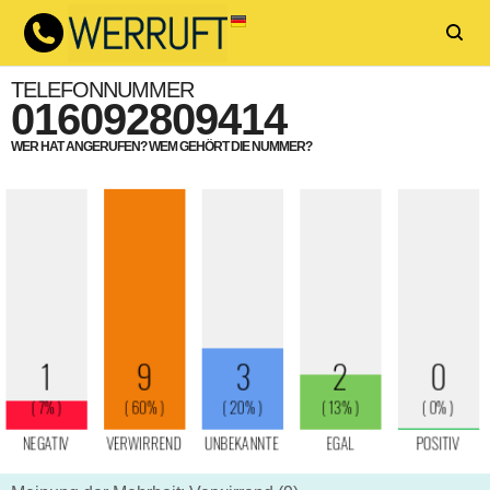
TELEFONNUMMER
016092809414
WER HAT ANGERUFEN? WEM GEHÖRT DIE NUMMER?