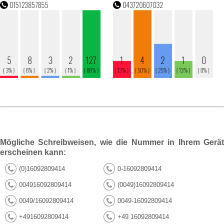
Mögliche Schreibweisen, wie die Nummer in Ihrem Gerät
erscheinen kann:
(0)16092809414
0-16092809414
004916092809414
(0049)16092809414
0049/16092809414
0049-16092809414
+4916092809414
+49 16092809414