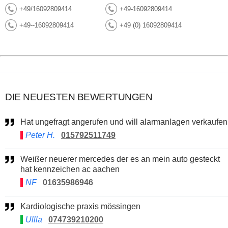
+49/16092809414
+49-16092809414
+49--16092809414
+49 (0) 16092809414
DIE NEUESTEN BEWERTUNGEN
Hat ungefragt angerufen und will alarmanlagen verkaufen
Peter H.
015792511749
Weißer neuerer mercedes der es an mein auto gesteckt
hat kennzeichen ac aachen
NF
01635986946
Kardiologische praxis mössingen
Ullla
074739210200