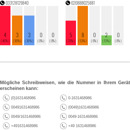
Mögliche Schreibweisen, wie die Nummer in Ihrem Gerät
erscheinen kann:
(0)1631468986
0-1631468986
00491631468986
(0049)1631468986
0049/1631468986
0049-1631468986
+491631468986
+49 1631468986