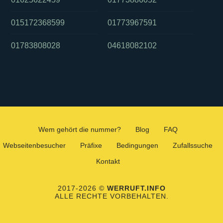
015172368599
01773967591
01783808028
04618082102
Wem gehört die nummer?
Blog
FAQ
Webseitenbesucher
Präfixe
Bedingungen
Zufallssuche
Kontakt
2017-2026 ©
WERRUFT.INFO
ALLE RECHTE VORBEHALTEN.