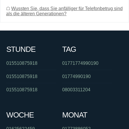
☖
Wussten Sie, dass Sie anfälliger für Telefonbetrug sind
als die älteren Generationen?
STUNDE
TAG
015510875918
01771774990190
015510875918
01774990190
015510875918
08003311204
WOCHE
MONAT
01625622459
01773886052