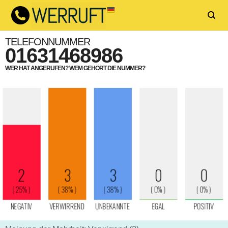
TELEFONNUMMER
01631468986
WER HAT ANGERUFEN? WEM GEHÖRT DIE NUMMER?