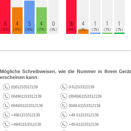
Mögliche Schreibweisen, wie die Nummer in Ihrem Gerät
erscheinen kann:
(0)61153312139
0-61153312139
004961153312139
(0049)61153312139
0049/61153312139
0049-61153312139
+4961153312139
+49 61153312139
+49/61153312139
+49-61153312139