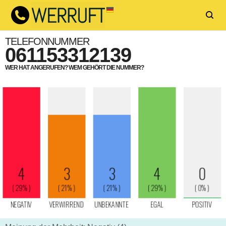
TELEFONNUMMER
061153312139
WER HAT ANGERUFEN? WEM GEHÖRT DIE NUMMER?