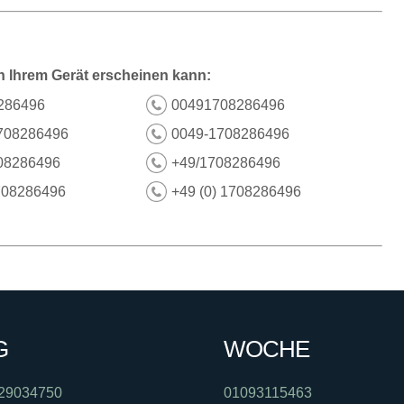
n Ihrem Gerät erscheinen kann:
286496
00491708286496
708286496
0049-1708286496
08286496
+49/1708286496
708286496
+49 (0) 1708286496
G
WOCHE
29034750
01093115463