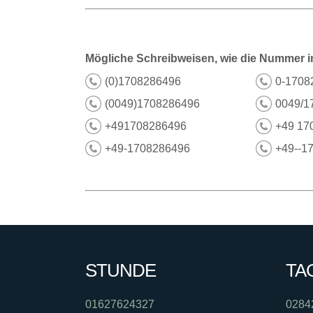
Mögliche Schreibweisen, wie die Nummer i
(0)1708286496
0-1708
(0049)1708286496
0049/1
+491708286496
+49 17
+49-1708286496
+49--1
STUNDE
TA
01627624327
0284