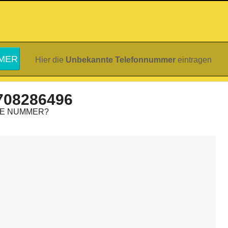
Hier die
Unbekannte Telefonnummer
eintragen
708286496
IE NUMMER?