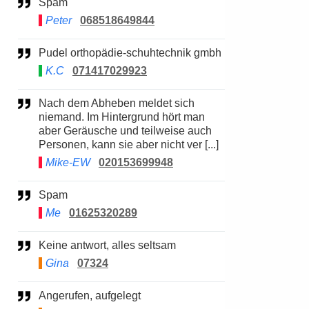
Spam
Peter
068518649844
Pudel orthopädie-schuhtechnik gmbh
K.C
071417029923
Nach dem Abheben meldet sich
niemand. Im Hintergrund hört man
aber Geräusche und teilweise auch
Personen, kann sie aber nicht ver [...]
Mike-EW
020153699948
Spam
Me
01625320289
Keine antwort, alles seltsam
Gina
07324
Angerufen, aufgelegt