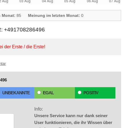
n Monat:
85
Meinung im letzten Monat:
0
 +491708286496
ei der Erste / die Erste!
ntar
496
UNBEKANNTE
EGAL
POSITIV
Info:
Unsere Service kann nur dank seiner
User funktionieren, die ihr Wissen über