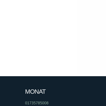
MONAT
01735785008