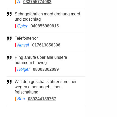
A
033755774083
Sehr gefährlich mord drohung mord
und todschlag
Opfer
040855989815
Telefonterror
Amsel
017613856396
Ping anrufe über alle unsere
nummern hinweg
Holger
08003302099
Will den geschäftsführer sprechen
wegen einer angeblichen
freischaltung
Bbn
089244189767