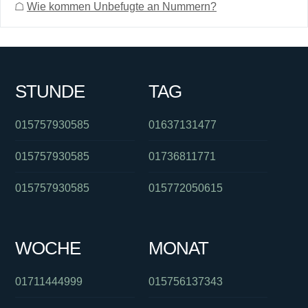
☖
Wie kommen Unbefugte an Nummern?
STUNDE
TAG
015757930585
01637131477
015757930585
01736811771
015757930585
015772050615
WOCHE
MONAT
01711444999
015756137343