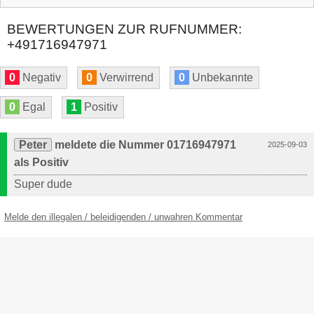
BEWERTUNGEN ZUR RUFNUMMER:
+491716947971
0
Negativ
0
Verwirrend
0
Unbekannte
0
Egal
1
Positiv
Peter
meldete die Nummer 01716947971
2025-09-03
als Positiv
Super dude
Melde den illegalen / beleidigenden / unwahren Kommentar