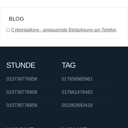
BLOG
☖
Cyberstalking - andauernde Belästigung am Telefon
STUNDE
TAG
015739776858
017656965961
015739776858
017661476483
015739776858
051092692419