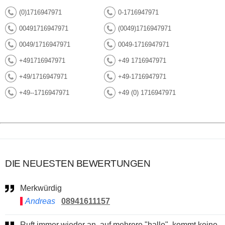
(0)1716947971
0-1716947971
00491716947971
(0049)1716947971
0049/1716947971
0049-1716947971
+491716947971
+49 1716947971
+49/1716947971
+49-1716947971
+49--1716947971
+49 (0) 1716947971
DIE NEUESTEN BEWERTUNGEN
Merkwürdig
Andreas
08941611157
Ruft immer wieder an. auf mehrere "hallo", kommt keine