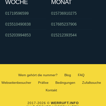
WOCHE
MONAT
01719596599
015736910275
015510490838
017685237906
015203994853
015212393544
Wem gehört die nummer?
Blog
FAQ
Webseitenbesucher
Präfixe
Bedingungen
Zufallssuche
Kontakt
2017-2026 ©
WERRUFT.INFO