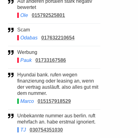
Auf anderen portalen stark negativ
bewertet
Ole
015792525801
Scam
Odabas
017632210654
Werbung
Pauk
01733167586
Hyundai bank. rufen wegen
finanzierung oder leasing an, wenn
der vertrag ausläuft. also alles gut mit
dem nummer.
Marco
015157918529
Unbekannte nummer aus berlin. ruft
mehrfach an. habe erstmal ignoriert.
TJ
030754351030