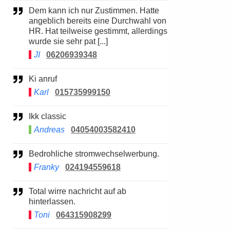
Dem kann ich nur Zustimmen. Hatte
angeblich bereits eine Durchwahl von
HR. Hat teilweise gestimmt, allerdings
wurde sie sehr pat [...]
JI
06206939348
Ki anruf
Karl
015735999150
Ikk classic
Andreas
04054003582410
Bedrohliche stromwechselwerbung.
Franky
024194559618
Total wirre nachricht auf ab
hinterlassen.
Toni
064315908299