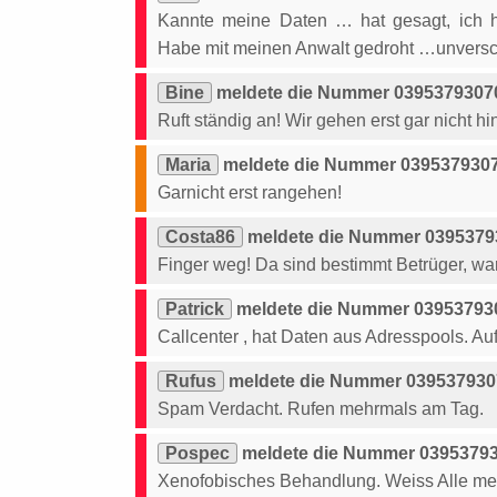
Kannte meine Daten … hat gesagt, ich ha
Habe mit meinen Anwalt gedroht …unvers
Bine
meldete die Nummer 03953793070
Ruft ständig an! Wir gehen erst gar nicht hi
Maria
meldete die Nummer 03953793070
Garnicht erst rangehen!
Costa86
meldete die Nummer 03953793
Finger weg! Da sind bestimmt Betrüger, war
Patrick
meldete die Nummer 039537930
Callcenter , hat Daten aus Adresspools. Auf
Rufus
meldete die Nummer 0395379307
Spam Verdacht. Rufen mehrmals am Tag.
Pospec
meldete die Nummer 03953793
Xenofobisches Behandlung. Weiss Alle mei