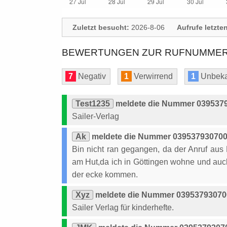
Zuletzt besucht:
2026-8-06
Aufrufe letzte
BEWERTUNGEN ZUR RUFNUMMER: 
7
Negativ
1
Verwirrend
1
Unbeka
Test1235
meldete die Nummer 03953793
Sailer-Verlag
Ak
meldete die Nummer 039537930700
Bin nicht ran gegangen, da der Anruf au
am Hut,da ich in Göttingen wohne und auc
der ecke kommen.
Xyz
meldete die Nummer 039537930700 
Sailer Verlag für kinderhefte.