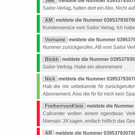
JMK
meldete die Nummer 039537930700
Sailor-Verlag, hatten dort ein Abo. Nicht aufd
AM
meldete die Nummer 039537930700 
Kundenservice vom Sailor Verlag. Ich habe 
Vorname
meldete die Nummer 03953793
Nummer zurückgerufen, AB vom Sailor Verl
Blubb
meldete die Nummer 0395379307
Sailor Vertrag. Habe ein abonnement
Nick
meldete die Nummer 03953793070
Hab die mir unbekannte Nr zurückgerufen.
Abonnement. Also die Nr für mich kein S
FreiherrvonKlein
meldete die Nummer 
Callcenter wollen einem irgendwas Ver
Niemals 'JA'sagen, einfach höflich das G
AR
meldete die Nummer 039537930700 