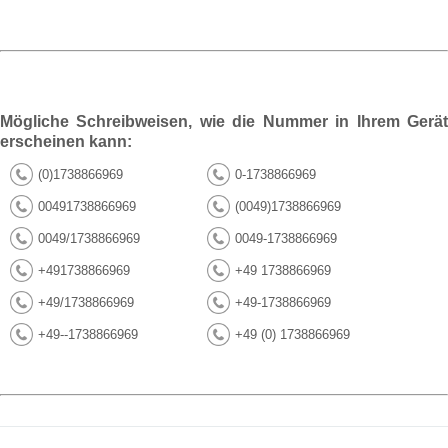
Mögliche Schreibweisen, wie die Nummer in Ihrem Gerät
erscheinen kann:
(0)1738866969
0-1738866969
00491738866969
(0049)1738866969
0049/1738866969
0049-1738866969
+491738866969
+49 1738866969
+49/1738866969
+49-1738866969
+49--1738866969
+49 (0) 1738866969