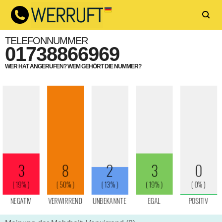
TELEFONNUMMER
01738866969
WER HAT ANGERUFEN? WEM GEHÖRT DIE NUMMER?