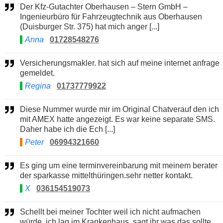
Der Kfz-Gutachter Oberhausen – Stern GmbH –
Ingenieurbüro für Fahrzeugtechnik aus Oberhausen
(Duisburger Str. 375) hat mich anger [...]
Anna
01728548276
Versicherungsmakler. hat sich auf meine internet anfrage
gemeldet.
Regina
01737779922
Diese Nummer wurde mir im Original Chatverauf den ich
mit AMEX hatte angezeigt. Es war keine separate SMS.
Daher habe ich die Ech [...]
Peter
06994321660
Es ging um eine terminvereinbarung mit meinem berater
der sparkasse mittelthüringen.sehr netter kontakt.
X
036154519073
Schellt bei meiner Tochter weil ich nicht aufmachen
würde, ich lag im Krankenhaus, sagt ihr was das sollte