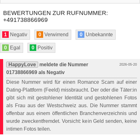
BEWERTUNGEN ZUR RUFNUMMER:
+491738866969
1
Negativ
0
Verwirrend
0
Unbekannte
0
Egal
0
Positiv
HappyLove
meldete die Nummer
2026-05-20
01738866969 als Negativ
Diese Nummer wird für einen Romance Scam auf einer
Dating-Plattform (Feeld) missbraucht. Der oder die Täter:in
gibt sich mit gestohlener Identität und gestohlenen Fotos
als Frau aus der Westschweiz aus. Die Nummer stammt
offenbar aus einem öffentlichen Branchenverzeichnis und
wurde zweckentfremdet. Vorsicht: kein Geld senden, keine
intimen Fotos teilen.