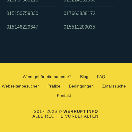
015150759330
017663838172
015146229647
015511209035
Wem gehört die nummer?
Blog
FAQ
Webseitenbesucher
Präfixe
Bedingungen
Zufallssuche
Kontakt
2017-2026 ©
WERRUFT.INFO
ALLE RECHTE VORBEHALTEN.