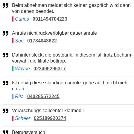
Beim abnehmen meldet sich keiner. gespräch wird dann
von denen beendet.
Curios
0911494704223
Anrufe nicht rückverfolgbar dauer anrufe
Sue
01784048622
Dahinter steckt die postbank, in diesem fall trotz bochum-
vorwahl die filiale bottrop.
Wayne
023496296317
Ist nervig diese ständigen anrufe. gehe auch nicht mehr
daran.
Rita
040285572245
Verarschungs callcenter klarmobil
Scheer
025189920374
Betrugsversuch