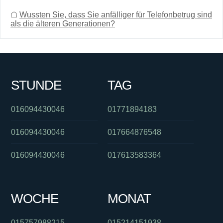
☖
Wussten Sie, dass Sie anfälliger für Telefonbetrug sind
als die älteren Generationen?
STUNDE
TAG
016094430046
01771894183
016094430046
017664876548
016094430046
017613583364
WOCHE
MONAT
015757988215
015214151938