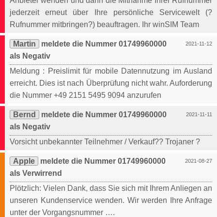
Anbieter wenden und dann die Mitnahme Ihrer Rufnummer
jederzeit erneut über Ihre persönliche Servicewelt (?
Rufnummer mitbringen?) beauftragen. Ihr winSIM Team
Martin
meldete die Nummer 01749960000
2021-11-12
als Negativ
Meldung : Preislimit für mobile Datennutzung im Ausland
erreicht. Dies ist nach Überprüfung nicht wahr. Auforderung
die Nummer +49 2151 5495 9094 anzurufen
Bernd
meldete die Nummer 01749960000
2021-11-11
als Negativ
Vorsicht unbekannter Teilnehmer / Verkauf?? Trojaner ?
Apple
meldete die Nummer 01749960000
2021-08-27
als Verwirrend
Plötzlich: Vielen Dank, dass Sie sich mit Ihrem Anliegen an
unseren Kundenservice wenden. Wir werden Ihre Anfrage
unter der Vorgangsnummer ….