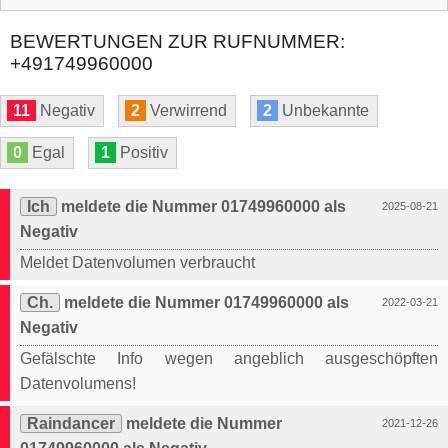
BEWERTUNGEN ZUR RUFNUMMER:
+491749960000
11
Negativ
2
Verwirrend
2
Unbekannte
0
Egal
1
Positiv
Ich
meldete die Nummer 01749960000 als
2025-08-21
Negativ
Meldet Datenvolumen verbraucht
Ch.
meldete die Nummer 01749960000 als
2022-03-21
Negativ
Gefälschte Info wegen angeblich ausgeschöpften
Datenvolumens!
Raindancer
meldete die Nummer
2021-12-26