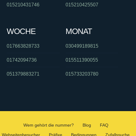
015210431746
015210425507
WOCHE
MONAT
017663828733
030499189815
01742094736
015511390055
051379883271
015733203780
Wem gehört die nummer?
Blog
FAQ
Webseitenbesucher
Präfixe
Bedingungen
Zufallssuche