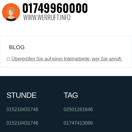
BLOG
☖
Überprüfen Sie auf einer Internetseite, wer Sie anruft.
STUNDE
TAG
015210431746
02501261646
015210431746
01747413066