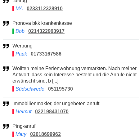
Betrug
MA
0233112328910
Pronova bkk krankenkasse
Bob
0214322963917
Werbung
Pauk
01733167586
Wollten meine Ferienwohnung vermarkten. Nach meiner
Antwort, dass kein Interesse besteht und die Anrufe nicht
erwünscht sind, b [...]
Südschwede
051195730
Immobilienmakler, der ungebeten anruft.
Helmut
022198431070
Ping-anruf
Mary
02018699962