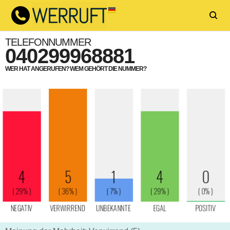
TELEFONNUMMER
040299968881
WER HAT ANGERUFEN? WEM GEHÖRT DIE NUMMER?