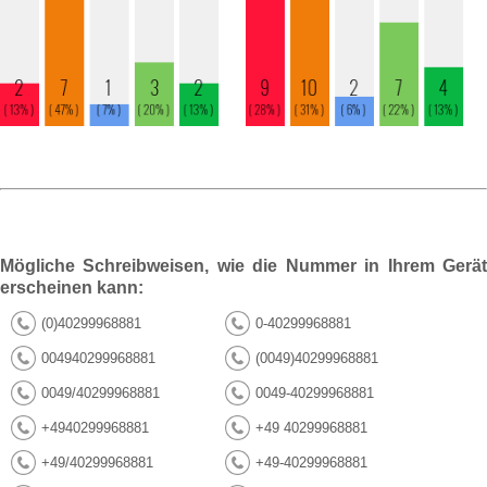
Mögliche Schreibweisen, wie die Nummer in Ihrem Gerät
erscheinen kann:
(0)40299968881
0-40299968881
004940299968881
(0049)40299968881
0049/40299968881
0049-40299968881
+4940299968881
+49 40299968881
+49/40299968881
+49-40299968881