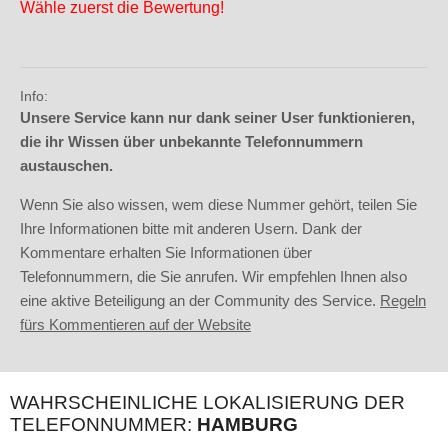
Wähle zuerst die Bewertung!
Info:
Unsere Service kann nur dank seiner User funktionieren,
die ihr Wissen über unbekannte Telefonnummern
austauschen.
Wenn Sie also wissen, wem diese Nummer gehört, teilen Sie
Ihre Informationen bitte mit anderen Usern. Dank der
Kommentare erhalten Sie Informationen über
Telefonnummern, die Sie anrufen. Wir empfehlen Ihnen also
eine aktive Beteiligung an der Community des Service.
Regeln
fürs Kommentieren auf der Website
WAHRSCHEINLICHE LOKALISIERUNG DER
TELEFONNUMMER:
HAMBURG