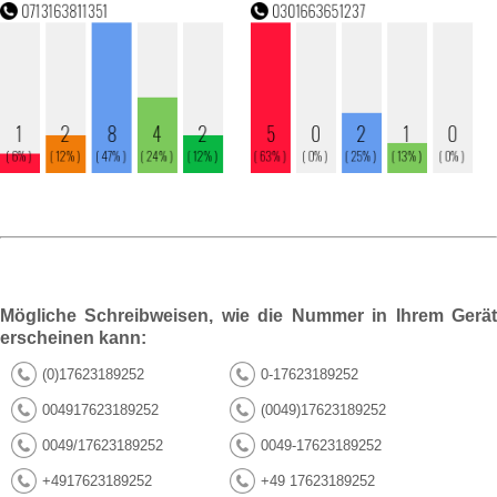
Mögliche Schreibweisen, wie die Nummer in Ihrem Gerät
erscheinen kann:
(0)17623189252
0-17623189252
004917623189252
(0049)17623189252
0049/17623189252
0049-17623189252
+4917623189252
+49 17623189252