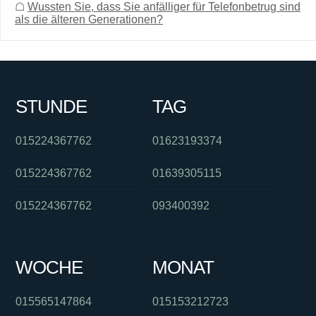
☖
Wussten Sie, dass Sie anfälliger für Telefonbetrug sind
als die älteren Generationen?
STUNDE
TAG
015224367762
01623193374
015224367762
01639305115
015224367762
093400392
WOCHE
MONAT
015565147864
015153212723