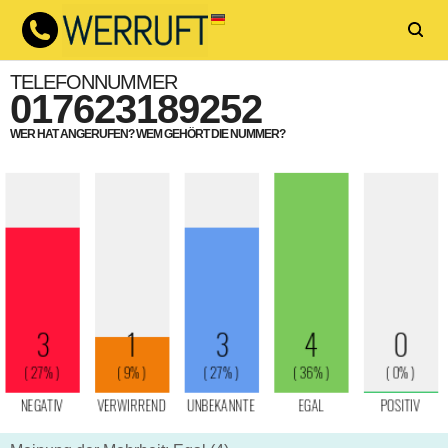
TELEFONNUMMER
017623189252
WER HAT ANGERUFEN? WEM GEHÖRT DIE NUMMER?