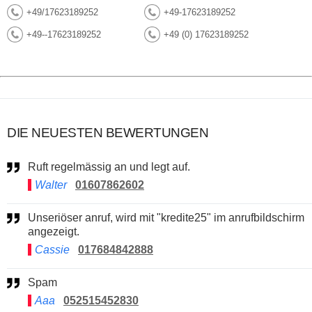
+49/17623189252
+49-17623189252
+49--17623189252
+49 (0) 17623189252
DIE NEUESTEN BEWERTUNGEN
Ruft regelmässig an und legt auf.
Walter
01607862602
Unseriöser anruf, wird mit "kredite25" im anrufbildschirm
angezeigt.
Cassie
017684842888
Spam
Aaa
052515452830