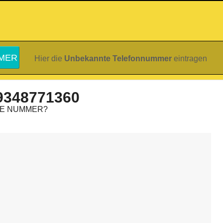
Hier die
Unbekannte Telefonnummer
eintragen
9348771360
IE NUMMER?