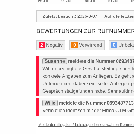
Zuletzt besucht:
2026-8-07
Aufrufe letzte
BEWERTUNGEN ZUR RUFNUMMER: 
2
Negativ
0
Verwirrend
0
Unbeka
Susanne
meldete die Nummer 0693487
Will unbedingt die Geschäftsleitung spre
konkrete Angaben zum Anliegen. Es geht a
Unternehmen dabei sein solle. Anliegen pe
Gespräch stattgefunden habe. Sehr aufdring
Willo
meldete die Nummer 06934877136
Vermutlich identisch mit der Firma CTM-G
Melde den illegalen / beleidigenden / unwahren Komme