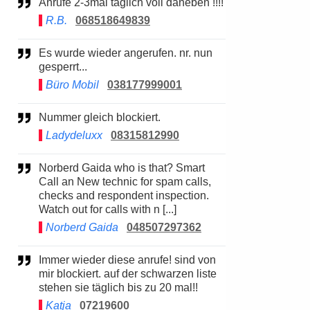
Anrufe 2-3mal täglich voll daneben !!!!
R.B.
068518649839
Es wurde wieder angerufen. nr. nun
gesperrt...
Büro Mobil
038177999001
Nummer gleich blockiert.
Ladydeluxx
08315812990
Norberd Gaida who is that? Smart
Call an New technic for spam calls,
checks and respondent inspection.
Watch out for calls with n [...]
Norberd Gaida
048507297362
Immer wieder diese anrufe! sind von
mir blockiert. auf der schwarzen liste
stehen sie täglich bis zu 20 mal!!
Katja
07219600