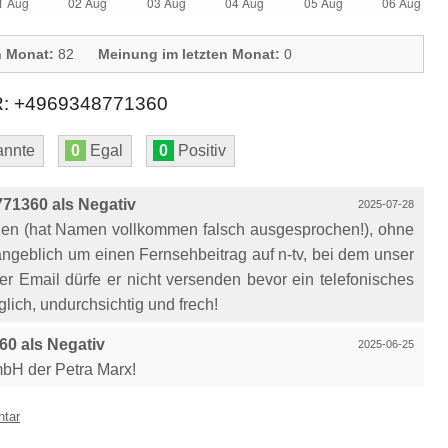
n Monat:
82
Meinung im letzten Monat:
0
+4969348771360
nnte
0
Egal
0
Positiv
71360 als Negativ
2025-07-28
chen (hat Namen vollkommen falsch ausgesprochen!), ohne
ngeblich um einen Fernsehbeitrag auf n-tv, bei dem unser
r Email dürfe er nicht versenden bevor ein telefonisches
lich, undurchsichtig und frech!
0 als Negativ
2025-06-25
mbH der Petra Marx!
ntar