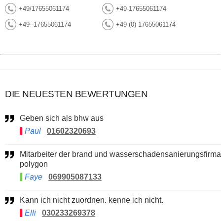
+49/17655061174
+49-17655061174
+49--17655061174
+49 (0) 17655061174
DIE NEUESTEN BEWERTUNGEN
Geben sich als bhw aus
Paul
01602320693
Mitarbeiter der brand und wasserschadensanierungsfirma
polygon
Faye
069905087133
Kann ich nicht zuordnen. kenne ich nicht.
Elli
030233269378