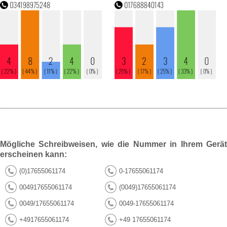
Mögliche Schreibweisen, wie die Nummer in Ihrem Gerät
erscheinen kann:
(0)17655061174
0-17655061174
004917655061174
(0049)17655061174
0049/17655061174
0049-17655061174
+4917655061174
+49 17655061174