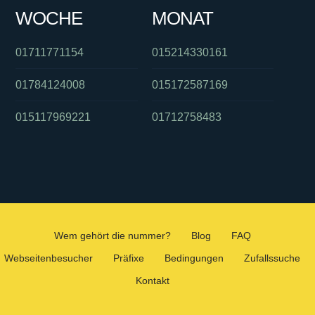
WOCHE
MONAT
01711771154
015214330161
01784124008
015172587169
015117969221
01712758483
Wem gehört die nummer?
Blog
FAQ
Webseitenbesucher
Präfixe
Bedingungen
Zufallssuche
Kontakt