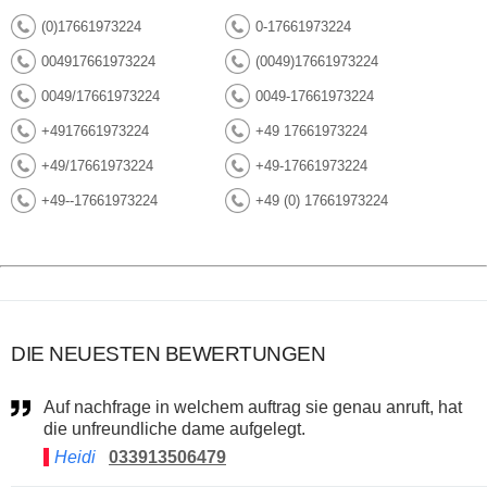
(0)17661973224
0-17661973224
004917661973224
(0049)17661973224
0049/17661973224
0049-17661973224
+4917661973224
+49 17661973224
+49/17661973224
+49-17661973224
+49--17661973224
+49 (0) 17661973224
DIE NEUESTEN BEWERTUNGEN
Auf nachfrage in welchem auftrag sie genau anruft, hat
die unfreundliche dame aufgelegt.
Heidi
033913506479