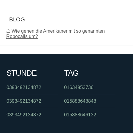
BLOG
☖
Wie gehen die Amerikaner mit so genannten
Robocalls um?
STUNDE
TAG
0393492134872
01634953736
0393492134872
015888648848
0393492134872
015888646132