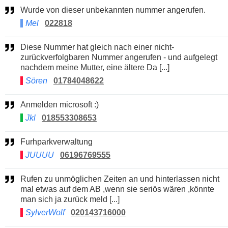
Wurde von dieser unbekannten nummer angerufen.
Mel
022818
Diese Nummer hat gleich nach einer nicht-
zurückverfolgbaren Nummer angerufen - und aufgelegt
nachdem meine Mutter, eine ältere Da [...]
Sören
01784048622
Anmelden microsoft :)
Jkl
018553308653
Furhparkverwaltung
JUUUU
06196769555
Rufen zu unmöglichen Zeiten an und hinterlassen nicht
mal etwas auf dem AB ,wenn sie seriös wären ,könnte
man sich ja zurück meld [...]
SylverWolf
020143716000