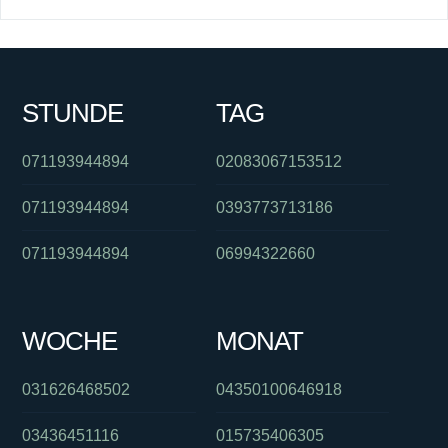
STUNDE
TAG
071193944894
02083067153512
071193944894
0393773713186
071193944894
06994322660
WOCHE
MONAT
031626468502
04350100646918
03436451116
015735406305