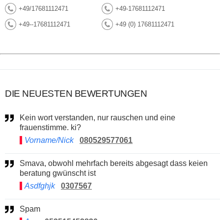
+49/17681112471
+49-17681112471
+49--17681112471
+49 (0) 17681112471
DIE NEUESTEN BEWERTUNGEN
Kein wort verstanden, nur rauschen und eine
frauenstimme. ki?
Vorname/Nick
080529577061
Smava, obwohl mehrfach bereits abgesagt dass keien
beratung gwünscht ist
Asdfghjk
0307567
Spam