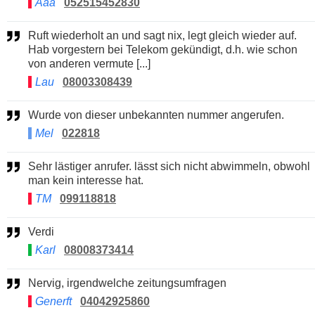
Aaa
052515452830
Ruft wiederholt an und sagt nix, legt gleich wieder auf.
Hab vorgestern bei Telekom gekündigt, d.h. wie schon
von anderen vermute [...]
Lau
08003308439
Wurde von dieser unbekannten nummer angerufen.
Mel
022818
Sehr lästiger anrufer. lässt sich nicht abwimmeln, obwohl
man kein interesse hat.
TM
099118818
Verdi
Karl
08008373414
Nervig, irgendwelche zeitungsumfragen
Generft
04042925860