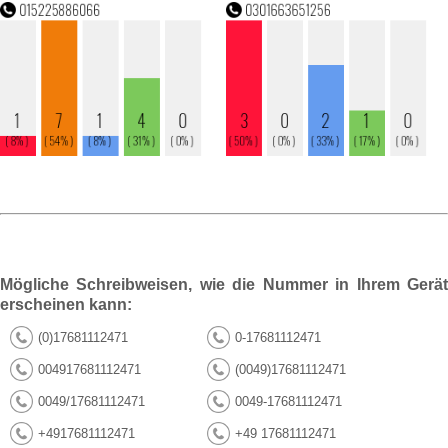
Mögliche Schreibweisen, wie die Nummer in Ihrem Gerät
erscheinen kann:
(0)17681112471
0-17681112471
004917681112471
(0049)17681112471
0049/17681112471
0049-17681112471
+4917681112471
+49 17681112471