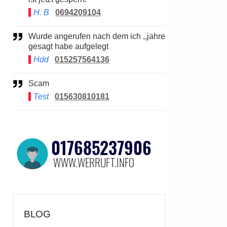
H. B
0694209104
Wurde angerufen nach dem ich ,,jahre
gesagt habe aufgelegt
Hdd
015257564136
Scam
Test
015630810181
BLOG