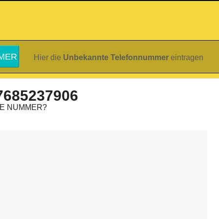
Hier die
Unbekannte Telefonnummer
eintragen
7685237906
IE NUMMER?