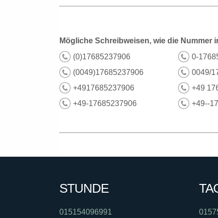
Mögliche Schreibweisen, wie die Nummer i
(0)17685237906
0-1768
(0049)17685237906
0049/1
+4917685237906
+49 17
+49-17685237906
+49--1
STUNDE
TA
015154096991
0157