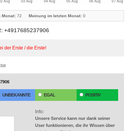
n Monat:
72
Meinung im letzten Monat:
0
+4917685237906
ei der Erste / die Erste!
ntar
7906
UNBEKANNTE
EGAL
POSITIV
Info:
Unsere Service kann nur dank seiner
User funktionieren, die ihr Wissen über