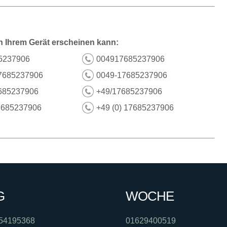
n Ihrem Gerät erscheinen kann:
5237906
004917685237906
7685237906
0049-17685237906
685237906
+49/17685237906
7685237906
+49 (0) 17685237906
G
WOCHE
54195368
01629400519