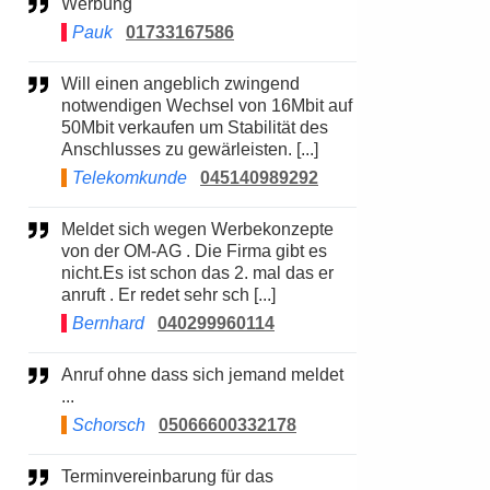
Werbung
Pauk
01733167586
Will einen angeblich zwingend
notwendigen Wechsel von 16Mbit auf
50Mbit verkaufen um Stabilität des
Anschlusses zu gewärleisten. [...]
Telekomkunde
045140989292
Meldet sich wegen Werbekonzepte
von der OM-AG . Die Firma gibt es
nicht.Es ist schon das 2. mal das er
anruft . Er redet sehr sch [...]
Bernhard
040299960114
Anruf ohne dass sich jemand meldet
...
Schorsch
05066600332178
Terminvereinbarung für das