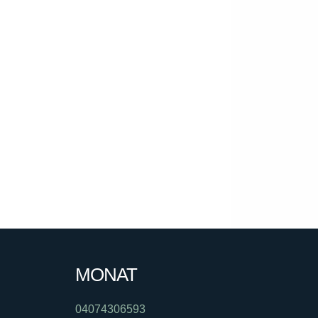
MONAT
04074306593