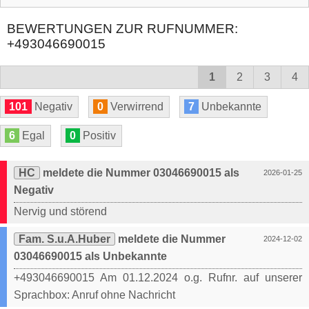
BEWERTUNGEN ZUR RUFNUMMER:
+493046690015
1
2
3
4
101
Negativ
0
Verwirrend
7
Unbekannte
6
Egal
0
Positiv
HC
meldete die Nummer 03046690015 als
2026-01-25
Negativ
Nervig und störend
Fam. S.u.A.Huber
meldete die Nummer
2024-12-02
03046690015 als Unbekannte
+493046690015 Am 01.12.2024 o.g. Rufnr. auf unserer
Sprachbox: Anruf ohne Nachricht