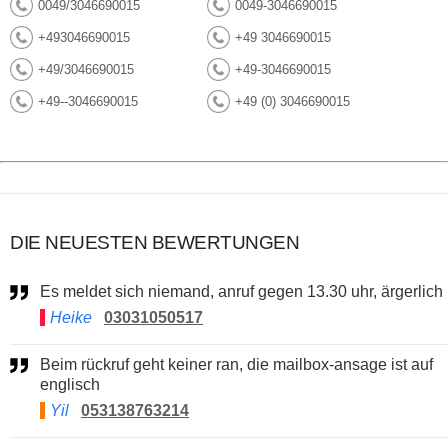
0049/3046690015
0049-3046690015
+493046690015
+49 3046690015
+49/3046690015
+49-3046690015
+49--3046690015
+49 (0) 3046690015
DIE NEUESTEN BEWERTUNGEN
Es meldet sich niemand, anruf gegen 13.30 uhr, ärgerlich
Heike
03031050517
Beim rückruf geht keiner ran, die mailbox-ansage ist auf
englisch
Yil
053138763214