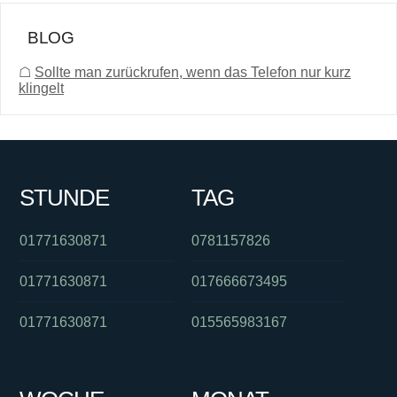
BLOG
☖
Sollte man zurückrufen, wenn das Telefon nur kurz
klingelt
STUNDE
TAG
01771630871
0781157826
01771630871
017666673495
01771630871
015565983167