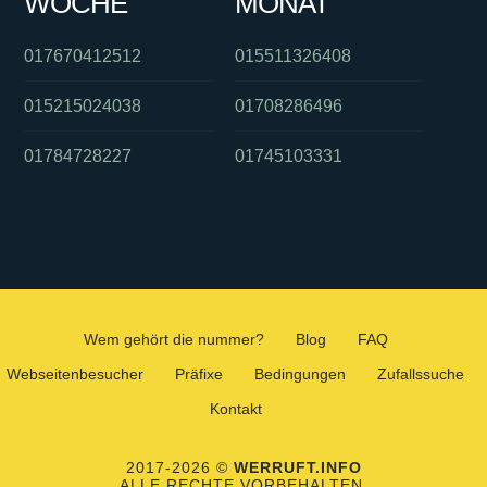
WOCHE
MONAT
017670412512
015511326408
015215024038
01708286496
01784728227
01745103331
Wem gehört die nummer?
Blog
FAQ
Webseitenbesucher
Präfixe
Bedingungen
Zufallssuche
Kontakt
2017-2026 ©
WERRUFT.INFO
ALLE RECHTE VORBEHALTEN.