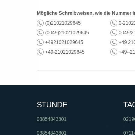
Mögliche Schreibweisen, wie die Nummer i
(0)21021029645
0-2102
(0049)21021029645
0049/2
+4921021029645
+49 21
+49-21021029645
+49--2
STUNDE
TA
03854843801
0219
03854843801
0711