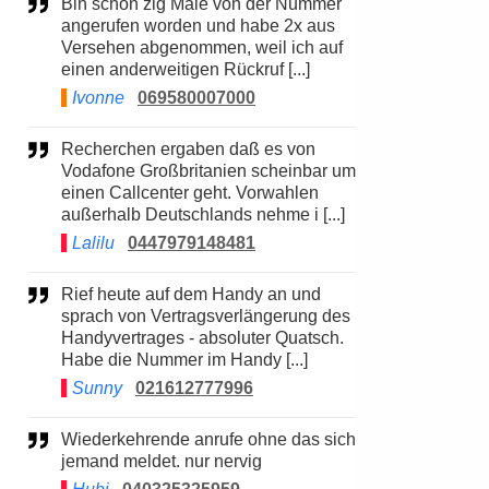
Bin schon zig Male von der Nummer
angerufen worden und habe 2x aus
Versehen abgenommen, weil ich auf
einen anderweitigen Rückruf [...]
Ivonne
069580007000
Recherchen ergaben daß es von
Vodafone Großbritanien scheinbar um
einen Callcenter geht. Vorwahlen
außerhalb Deutschlands nehme i [...]
Lalilu
0447979148481
Rief heute auf dem Handy an und
sprach von Vertragsverlängerung des
Handyvertrages - absoluter Quatsch.
Habe die Nummer im Handy [...]
Sunny
021612777996
Wiederkehrende anrufe ohne das sich
jemand meldet. nur nervig