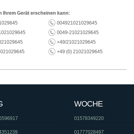
n Ihrem Gerät erscheinen kann:
1029645
004921021029645
1021029645
0049-21021029645
021029645
+49/21021029645
1021029645
+49 (0) 21021029645
G
WOCHE
6596917
01578349220
4351239
01777028497