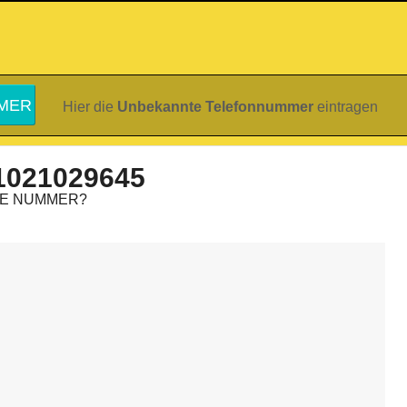
Hier die
Unbekannte Telefonnummer
eintragen
1021029645
IE NUMMER?