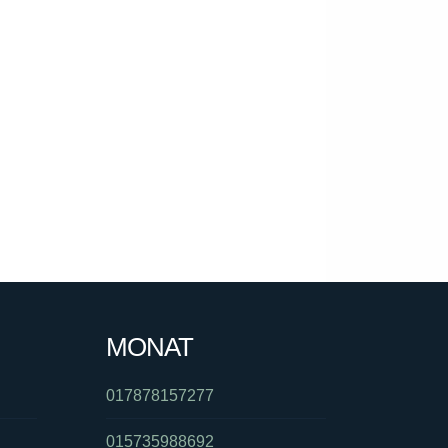
MONAT
017878157277
015735988692