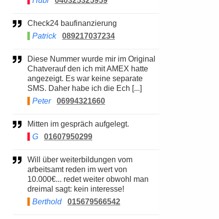
Hubi
040325325959
Check24 baufinanzierung
Patrick
089217037234
Diese Nummer wurde mir im Original
Chatverauf den ich mit AMEX hatte
angezeigt. Es war keine separate
SMS. Daher habe ich die Ech [...]
Peter
06994321660
Mitten im gespräch aufgelegt.
G
01607950299
Will über weiterbildungen vom
arbeitsamt reden im wert von
10.000€... redet weiter obwohl man
dreimal sagt: kein interesse!
Berthold
015679566542