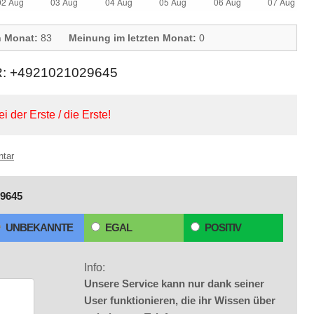
n Monat:
83
Meinung im letzten Monat:
0
+4921021029645
ei der Erste / die Erste!
ntar
9645
UNBEKANNTE
EGAL
POSITIV
Info:
Unsere Service kann nur dank seiner
User funktionieren, die ihr Wissen über