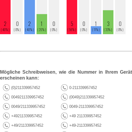
Mögliche Schreibweisen, wie die Nummer in Ihrem Gerät
erscheinen kann:
(0)211339957452
0-211339957452
0049211339957452
(0049)211339957452
0049/211339957452
0049-211339957452
+49211339957452
+49 211339957452
+49/211339957452
+49-211339957452