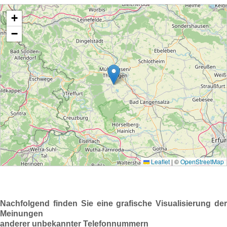
Nachfolgend finden Sie eine grafische Visualisierung der
Meinungen
anderer unbekannter Telefonnummern