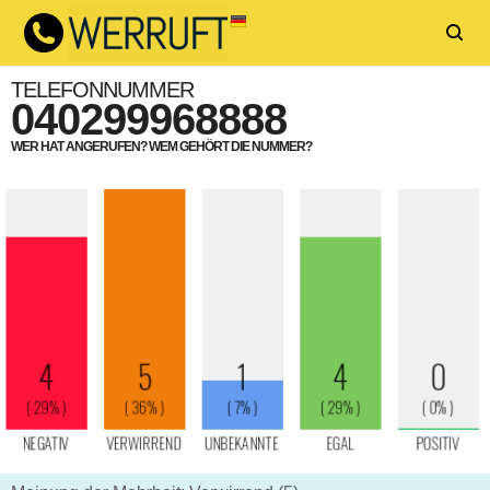
TELEFONNUMMER
040299968888
WER HAT ANGERUFEN? WEM GEHÖRT DIE NUMMER?