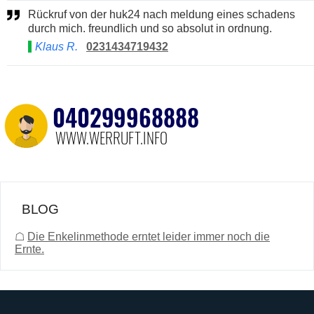
Rückruf von der huk24 nach meldung eines schadens
durch mich. freundlich und so absolut in ordnung.
Klaus R.
0231434719432
BLOG
☖
Die Enkelinmethode erntet leider immer noch die
Ernte.