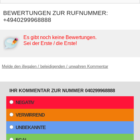
BEWERTUNGEN ZUR RUFNUMMER:
+4940299968888
Es gibt noch keine Bewertungen.
Sei der Erste / die Erste!
Melde den illegalen / beleidigenden / unwahren Kommentar
IHR KOMMENTAR ZUR NUMMER 040299968888
NEGATIV
VERWIRREND
UNBEKANNTE
EGAL