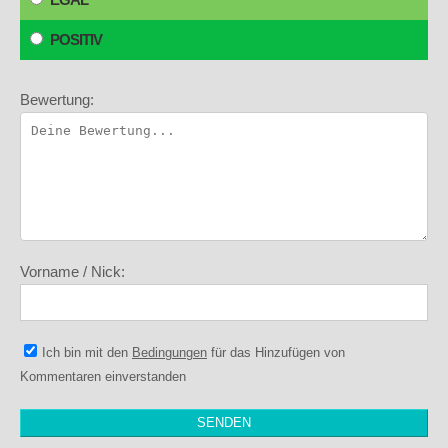
POSITIV
Bewertung:
Vorname / Nick:
Ich bin mit den
Bedingungen
für das Hinzufügen von
Kommentaren einverstanden