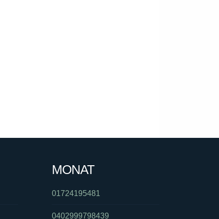
MONAT
01724195481
0402999798439