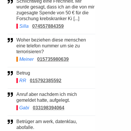
Schlichtweg eine Frechheit. Mir
wurde gesagt, dass ich an die von mir
zugesagte Spende von 50 € für die
Forschung krebskranker Ki [...]
Silla
074557884359
Woher beziehen diese menschen
eine telefon nummer um sie zu
terrorisieren?
Meiner
015735980639
Betrug
RR
015792385592
Anruf aber nachdem ich mich
gemeldet hatte, aufgelegt.
Gabi
033198394064
Betrüger am werk, datenklau,
abofalle.