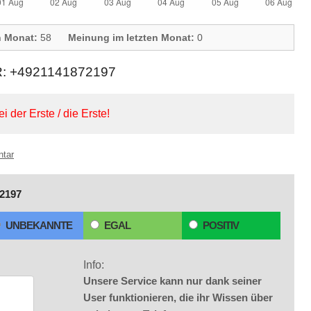
n Monat:
58
Meinung im letzten Monat:
0
+4921141872197
ei der Erste / die Erste!
ntar
2197
UNBEKANNTE
EGAL
POSITIV
Info:
Unsere Service kann nur dank seiner
User funktionieren, die ihr Wissen über