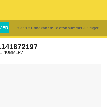
Hier die
Unbekannte Telefonnummer
eintragen
1141872197
IE NUMMER?