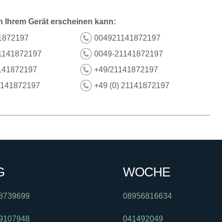
n Ihrem Gerät erscheinen kann:
1872197
004921141872197
1141872197
0049-21141872197
141872197
+49/21141872197
1141872197
+49 (0) 21141872197
G
WOCHE
8739699
08956816634
9107948
041492049