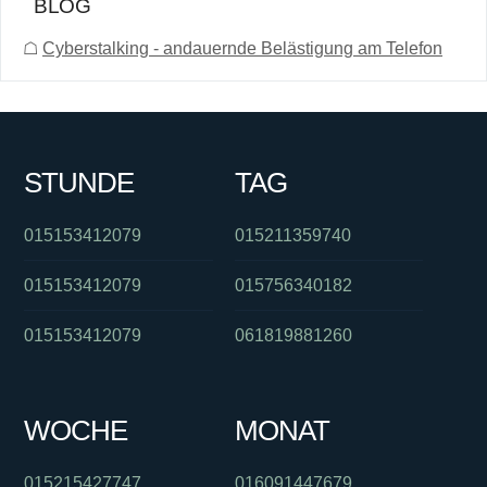
BLOG
☖
Cyberstalking - andauernde Belästigung am Telefon
STUNDE
TAG
015153412079
015211359740
015153412079
015756340182
015153412079
061819881260
WOCHE
MONAT
015215427747
016091447679