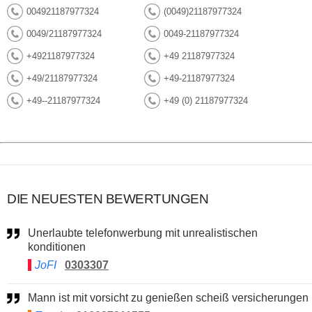
004921187977324
(0049)21187977324
0049/21187977324
0049-21187977324
+4921187977324
+49 21187977324
+49/21187977324
+49-21187977324
+49--21187977324
+49 (0) 21187977324
DIE NEUESTEN BEWERTUNGEN
Unerlaubte telefonwerbung mit unrealistischen
konditionen
JoFI
0303307
Mann ist mit vorsicht zu genießen scheiß versicherungen