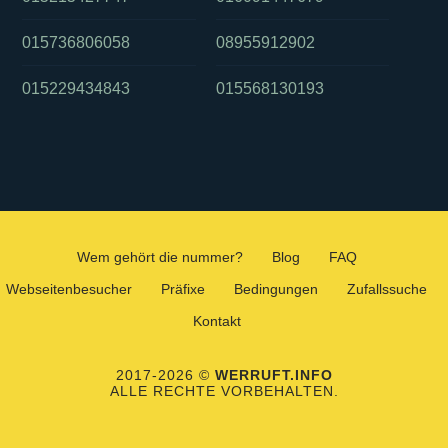
015736806058
08955912902
015229434843
015568130193
Wem gehört die nummer?
Blog
FAQ
Webseitenbesucher
Präfixe
Bedingungen
Zufallssuche
Kontakt
2017-2026 ©
WERRUFT.INFO
ALLE RECHTE VORBEHALTEN.