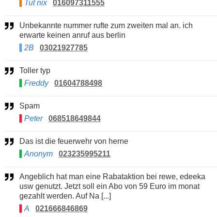
Tut nix
016097311555
Unbekannte nummer rufte zum zweiten mal an. ich
erwarte keinen anruf aus berlin
2B
03021927785
Toller typ
Freddy
01604788498
Spam
Peter
068518649844
Das ist die feuerwehr von herne
Anonym
023235995211
Angeblich hat man eine Rabataktion bei rewe, edeeka
usw genutzt. Jetzt soll ein Abo von 59 Euro im monat
gezahlt werden. Auf Na [...]
A
021666846869