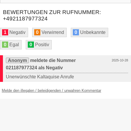
BEWERTUNGEN ZUR RUFNUMMER:
+4921187977324
1
Negativ
0
Verwirrend
0
Unbekannte
0
Egal
0
Positiv
Anonym
meldete die Nummer
2025-10-28
021187977324 als Negativ
Unerwünschte Kaltaquise Anrufe
Melde den illegalen / beleidigenden / unwahren Kommentar