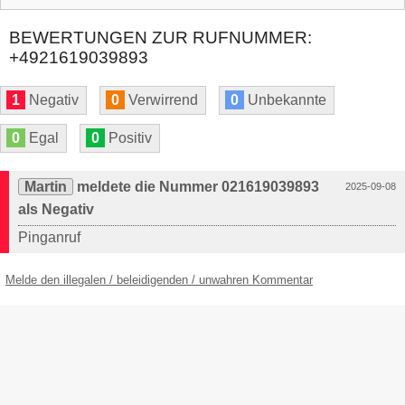
BEWERTUNGEN ZUR RUFNUMMER:
+4921619039893
1
Negativ
0
Verwirrend
0
Unbekannte
0
Egal
0
Positiv
Martin
meldete die Nummer 021619039893
2025-09-08
als Negativ
Pinganruf
Melde den illegalen / beleidigenden / unwahren Kommentar