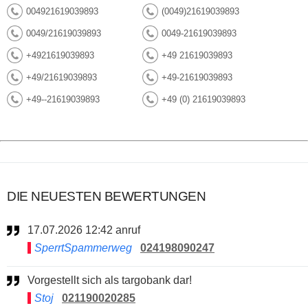
004921619039893
(0049)21619039893
0049/21619039893
0049-21619039893
+4921619039893
+49 21619039893
+49/21619039893
+49-21619039893
+49--21619039893
+49 (0) 21619039893
DIE NEUESTEN BEWERTUNGEN
17.07.2026 12:42 anruf
SperrtSpammerweg
024198090247
Vorgestellt sich als targobank dar!
Stoj
021190020285