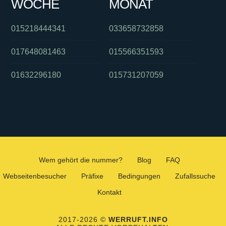
WOCHE
MONAT
015218444341
033658732858
017648081463
015566351593
01632296180
015731207059
Wem gehört die nummer?
Blog
FAQ
Webseitenbesucher
Präfixe
Bedingungen
Zufallssuche
Kontakt
2017-2026 ©
WERRUFT.INFO