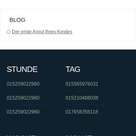
BLOG
☖
Der erste Anruf Ihres Kindes
STUNDE
TAG
015259022960
015565976031
015259022960
015210488038
015259022960
017658356118